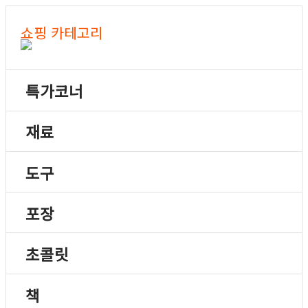
쇼핑 카테고리
특가코너
재료
도구
포장
초콜릿
책