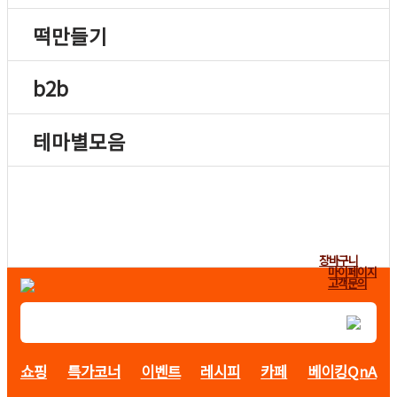
떡만들기
b2b
테마별모음
장바구니
마이페이지
고객문의
쇼핑
특가코너
이벤트
레시피
카페
베이킹QnA