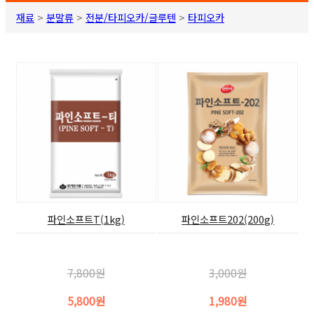
재료
>
분말류
>
전분/타피오카/글루텐
>
타피오카
파인소프트T(1kg)
파인소프트202(200g)
7,800원
3,000원
5,800원
1,980원