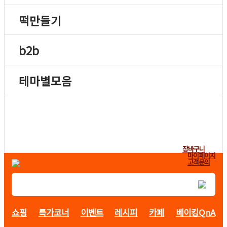
떡만들기
b2b
테마별모음
장바구니
마이페이지
고객문의
쇼핑
특가코너
이벤트
레시피
카페
베이킹QnA