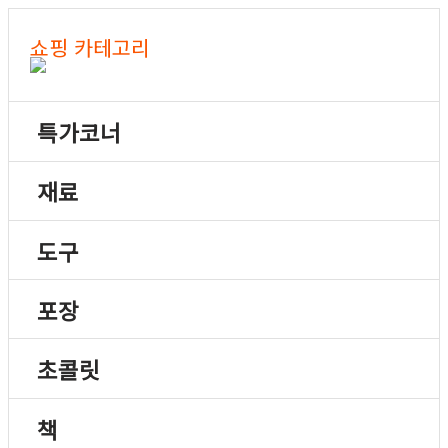
쇼핑 카테고리
특가코너
재료
도구
포장
초콜릿
책