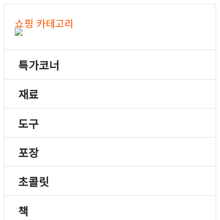
쇼핑 카테고리
특가코너
재료
도구
포장
초콜릿
책