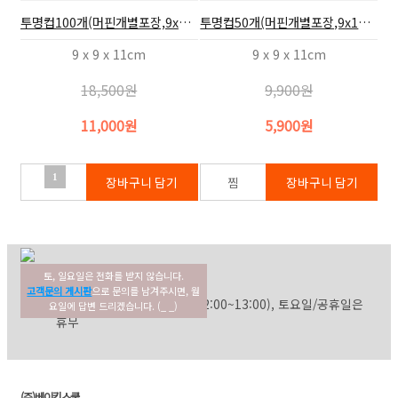
투명컵100개(머핀개별포장,9x10.2)
투명컵50개(머핀개별포장,9x10.2)
9 x 9 x 11cm
9 x 9 x 11cm
18,500원
9,900원
11,000원
5,900원
1
토, 일요일은 전화를 받지 않습니다.
02-354-3022
고객센터
고객문의 게시판
으로 문의를 남겨주시면, 월
평일: 09:30~17:30 (점심: 12:00~13:00), 토요일/공휴일은
요일에 답변 드리겠습니다. (_ _)
휴무
(주)베이킹스쿨