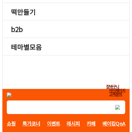
떡만들기
b2b
테마별모음
장바구니
마이페이지
고객문의
쇼핑
특가코너
이벤트
레시피
카페
베이킹QnA