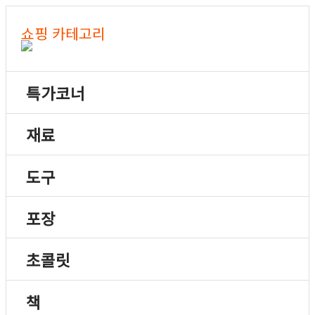
쇼핑 카테고리
특가코너
재료
도구
포장
초콜릿
책