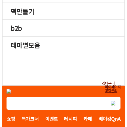
떡만들기
b2b
테마별모음
장바구니
마이페이지
고객문의
쇼핑
특가코너
이벤트
레시피
카페
베이킹QnA