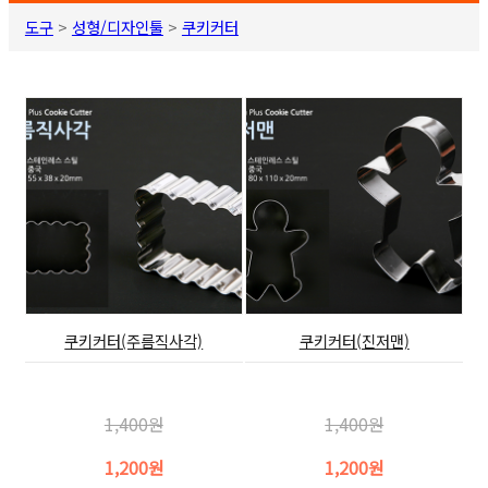
도구
>
성형/디자인툴
>
쿠키커터
쿠키커터(주름직사각)
쿠키커터(진저맨)
1,400원
1,400원
1,200원
1,200원