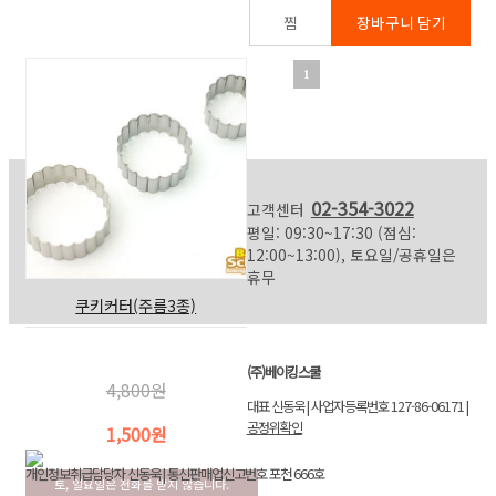
1
02-354-3022
고객센터
평일: 09:30~17:30 (점심:
12:00~13:00), 토요일/공휴일은
휴무
쿠키커터(주름3종)
(주)베이킹스쿨
4,800원
대표 신동욱 | 사업자등록번호 127-86-06171 |
공정위확인
1,500원
개인정보취급담당자 신동욱 | 통신판매업신고번호 포천 666호
토, 일요일은 전화를 받지 않습니다.