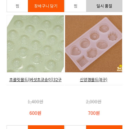
초콜릿몰드(버섯초코송이)32구
신양갱몰드(8구)
1,400원
2,000원
600원
700원