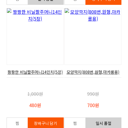
짱짱한 비닐짤주머니14인치(5장)
모양깍지(808번,원형,마카롱용)
1,000원
990원
480원
700원