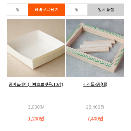
종이트레이(파베초콜릿용,10장)
강정틀3종(대)
3,000원
16,400원
1,200원
7,400원