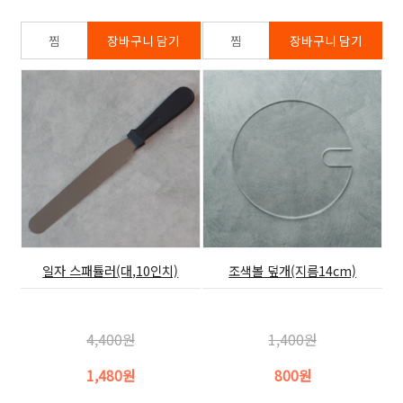
일자 스패튤러(대,10인치)
조색볼 덮개(지름14cm)
4,400원
1,400원
1,480원
800원