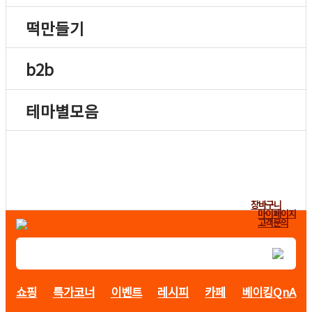
떡만들기
b2b
테마별모음
장바구니
마이페이지
고객문의
쇼핑
특가코너
이벤트
레시피
카페
베이킹QnA