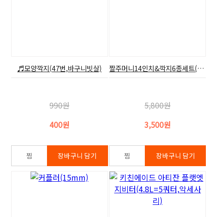
♬모양깍지(47번,바구니빗살)
짤주머니14인치&깍지6종세트(소)
990원
5,800원
400원
3,500원