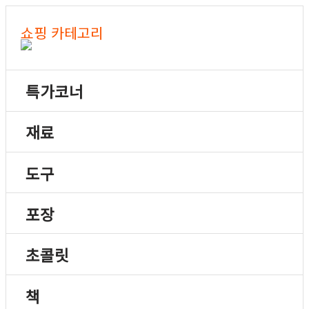
쇼핑 카테고리
특가코너
재료
도구
포장
초콜릿
책