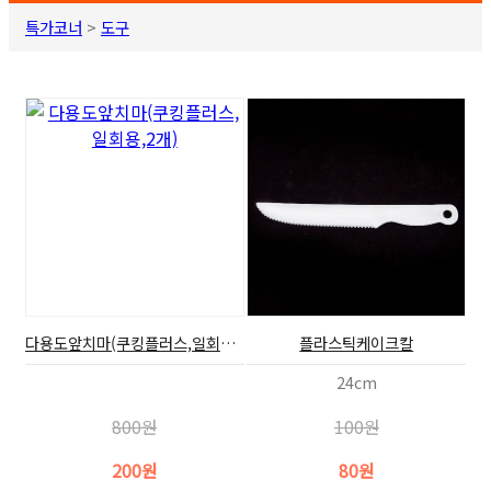
특가코너
>
도구
다용도앞치마(쿠킹플러스,일회용,2개)
플라스틱케이크칼
24cm
800원
100원
200원
80원