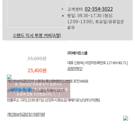
02-354-3022
고객센터
평일: 09:30~17:30 (점심:
12:00~13:00), 토요일/공휴일은
휴무
스탠드 믹서 투명 커버(A형)
(주)베이킹스쿨
35,000원
대표 신동욱 | 사업자등록번호 127-86-06171 |
공정위확인
25,400원
개인정보취급담당자 신동욱 | 통신판매업신고번호 포천 666호
토, 일요일은 전화를 받지 않습니다.
고객문의 게시판
으로 문의를 남겨주시면, 월
소재지 : 경기도 포천시 소흘읍 무봉리 182-5
요일에 답변 드리겠습니다. (_ _)
반품주소 : (우)12199 경기도 남양주시 화도읍 재재기로 남양주2직영팀
개인정보취급방침
|
회원약관