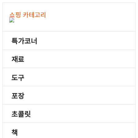
쇼핑 카테고리
특가코너
재료
도구
포장
초콜릿
책