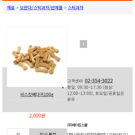
재료
>
오란다/스틱과자/반제품
>
스틱과자
1
02-354-3022
고객센터
평일: 09:30~17:30 (점심:
12:00~13:00), 토요일/공휴일은
비스킷뼈다귀100g
휴무
2,000원
(주)베이킹스쿨
대표 신동욱 | 사업자등록번호 127-86-06171 |