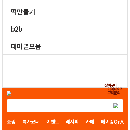
떡만들기
b2b
테마별모음
장바구니
마이페이지
고객문의
쇼핑
특가코너
이벤트
레시피
카페
베이킹QnA