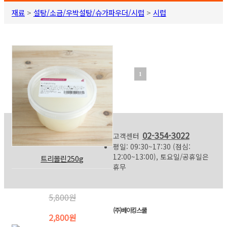
재료
>
설탕/소금/우박설탕/슈가파우더/시럽
>
시럽
1
02-354-3022
고객센터
평일: 09:30~17:30 (점심:
12:00~13:00), 토요일/공휴일은
트리몰린250g
휴무
5,800원
(주)베이킹스쿨
2,800원