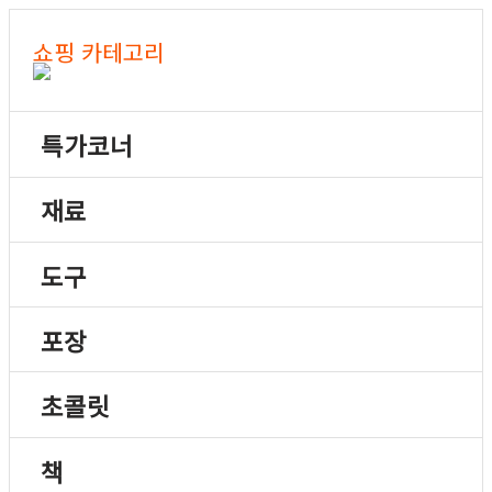
쇼핑 카테고리
특가코너
재료
도구
포장
초콜릿
책