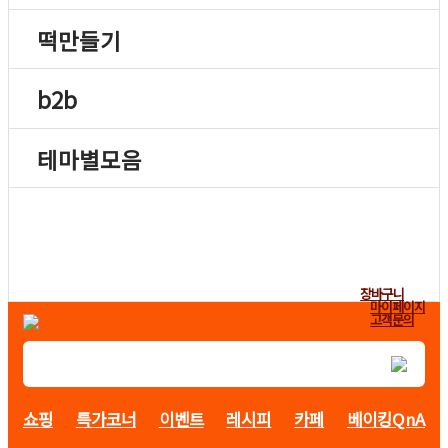
떡만들기
b2b
테마별모음
장바구니
마이페이지
고객문의
쇼핑
특가코너
이벤트
레시피
카페
베이킹QnA