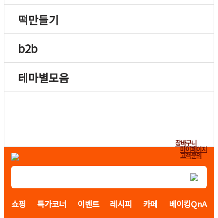
떡만들기
b2b
테마별모음
장바구니
마이페이지
고객문의
쇼핑
특가코너
이벤트
레시피
카페
베이킹QnA