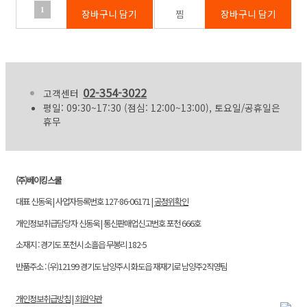
1
02-354-3022
고객센터
평일: 09:30~17:30 (점심: 12:00~13:00), 토요일/공휴일은
휴무
(주)베이킹스쿨
대표 신동욱 | 사업자등록번호 127-86-06171 |
공정위확인
개인정보취급담당자 신동욱 | 통신판매업신고번호 포천 666호
소재지 : 경기도 포천시 소흘읍 무봉리 182-5
반품주소 : (우)12199 경기도 남양주시 화도읍 재재기로 남양주2직영팀
개인정보취급방침
|
회원약관