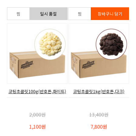
코팅초콜릿100g(반호튼,화이트)
코팅초콜릿1kg(반호튼,다크)
2,000원
13,400원
1,100원
7,800원