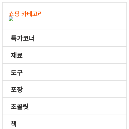
쇼핑 카테고리
특가코너
재료
도구
포장
초콜릿
책