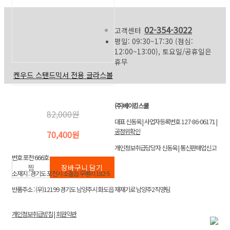
02-354-3022
고객센터
평일: 09:30~17:30 (점심:
12:00~13:00), 토요일/공휴일은
휴무
켄우드 스탠드믹서 전용 글라스볼
(주)베이킹스쿨
82,000원
대표 신동욱 | 사업자등록번호 127-86-06171 |
공정위확인
70,400원
개인정보취급담당자 신동욱 | 통신판매업신고
번호 포천 666호
소재지 : 경기도 포천시 소흘읍 무봉리 182-5
반품주소 : (우)12199 경기도 남양주시 화도읍 재재기로 남양주2직영팀
개인정보취급방침
|
회원약관