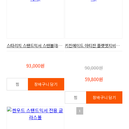
스타리치 스탠드믹서 스텐볼(B7B,7리터=7.4쿼터,악세사리)
키친에이드 아티잔 플랫엣지비터(4.8L=5쿼터,악세사리)
93,000원
90,000원
59,800원
1