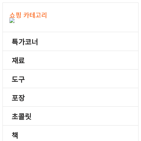
쇼핑 카테고리
특가코너
재료
도구
포장
초콜릿
책