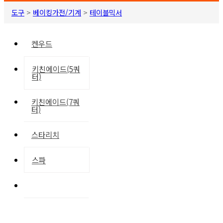
도구
>
베이킹가전/기계
>
테이블믹서
켄우드
키친에이드(5쿼
터)
키친에이드(7쿼
터)
스타리치
스파