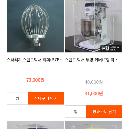
스타리치 스탠드믹서 휘퍼(B7B,7리터=7.4쿼터,악세사리)
스탠드 믹서 투명 커버(F형,화이트)
73,000원
40,000원
31,000원