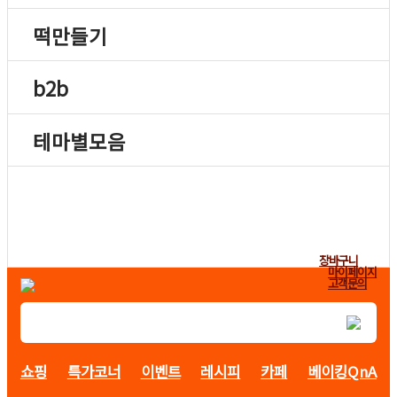
떡만들기
b2b
테마별모음
장바구니
마이페이지
고객문의
쇼핑
특가코너
이벤트
레시피
카페
베이킹QnA