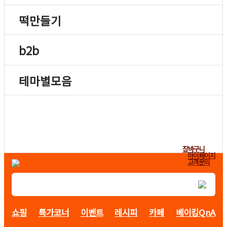
떡만들기
b2b
테마별모음
장바구니
마이페이지
고객문의
쇼핑
특가코너
이벤트
레시피
카페
베이킹QnA