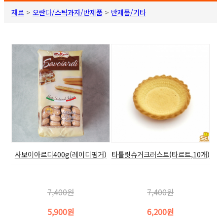
재료
>
오란다/스틱과자/반제품
>
반제품/기타
사보이아르디400g(레이디핑거)
타틀릿슈거크러스트(타르트,10개)
7,400원
7,400원
5,900원
6,200원