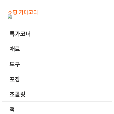
쇼핑 카테고리
특가코너
재료
도구
포장
초콜릿
책