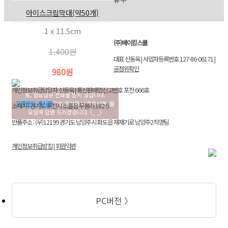
아이스크림막대(약50개)
1 x 11.5cm
(주)베이킹스쿨
1,400원
대표 신동욱 | 사업자등록번호 127-86-06171 |
공정위확인
980원
개인정보취급담당자 신동욱 | 통신판매업신고번호 포천 666호
토, 일요일은 전화를 받지 않습니다.
고객문의 게시판
으로 문의를 남겨주시면, 월
소재지 : 경기도 포천시 소흘읍 무봉리 182-5
요일에 답변 드리겠습니다. (_ _)
반품주소 : (우)12199 경기도 남양주시 화도읍 재재기로 남양주2직영팀
개인정보취급방침
|
회원약관
PC버전 〉