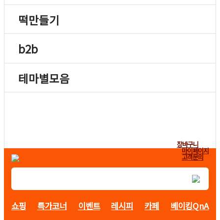
떡만들기
b2b
테마별모음
장바구니
마이페이지
고객문의
쇼핑
특가코너
이벤트
레시피
카페
베이킹QnA