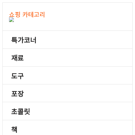
쇼핑 카테고리
특가코너
재료
도구
포장
초콜릿
책