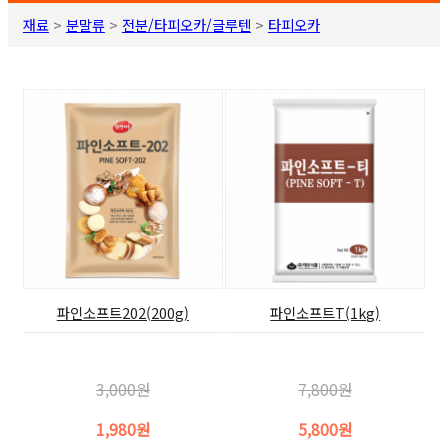
재료
>
분말류
>
전분/타피오카/글루텐
>
타피오카
파인소프트202(200g)
파인소프트T(1kg)
3,000원
7,800원
1,980원
5,800원