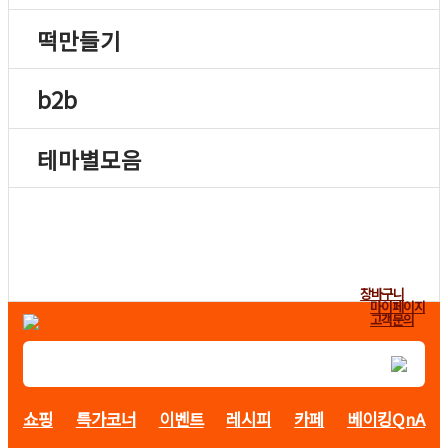
떡만들기
b2b
테마별모음
장바구니
마이페이지
고객문의
쇼핑
특가코너
이벤트
레시피
카페
베이킹QnA