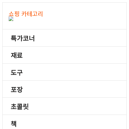
쇼핑 카테고리
특가코너
재료
도구
포장
초콜릿
책