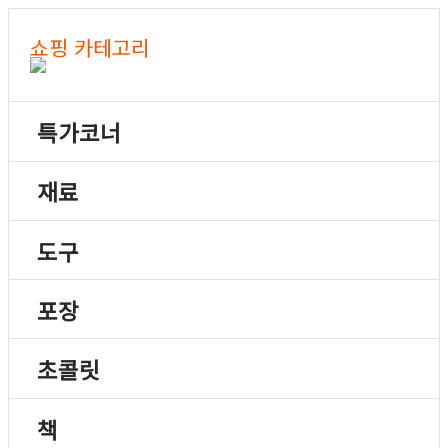
쇼핑 카테고리
특가코너
재료
도구
포장
초콜릿
책