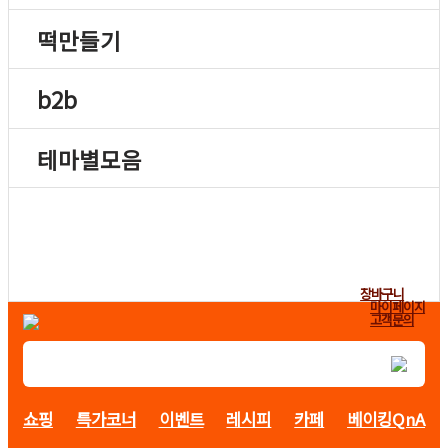
떡만들기
b2b
테마별모음
장바구니
마이페이지
고객문의
쇼핑
특가코너
이벤트
레시피
카페
베이킹QnA