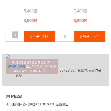
5,400원
7,400원
3,600원
5,800원
1
토, 일요일은 전화를 받지 않습니다.
02-354-3022
고객센터
고객문의 게시판
으로 문의를 남겨주시면, 월
평일: 09:30~17:30 (점심: 12:00~13:00), 토요일/공휴일은
요일에 답변 드리겠습니다. (_ _)
휴무
(주)베이킹스쿨
대표 신동욱 | 사업자등록번호 127-86-06171 |
공정위확인