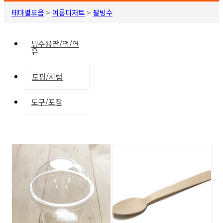
테마별모음
>
여름디저트
>
팥빙수
빙수용팥/떡/연
유
토핑/시럽
도구/포장