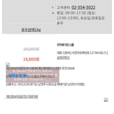
02-354-3022
고객센터
평일: 09:30~17:30 (점심:
12:00~13:00), 토요일/공휴일은
휴무
호두반태1kg
(주)베이킹스쿨
24,000원
대표 신동욱 | 사업자등록번호 127-86-06171 |
공정위확인
16,800원
개인정보취급담당자 신동욱 | 통신판매업신고번호 포천 666호
토, 일요일은 전화를 받지 않습니다.
고객문의 게시판
으로 문의를 남겨주시면, 월
소재지 : 경기도 포천시 소흘읍 무봉리 182-5
요일에 답변 드리겠습니다. (_ _)
반품주소 : (우)12199 경기도 남양주시 화도읍 재재기로 남양주2직영팀
개인정보취급방침
|
회원약관