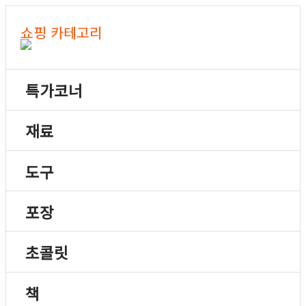
쇼핑 카테고리
특가코너
재료
도구
포장
초콜릿
책