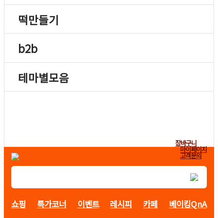
떡만들기
b2b
테마별모음
장바구니
마이페이지
고객문의
쇼핑
특가코너
이벤트
레시피
카페
베이킹QnA