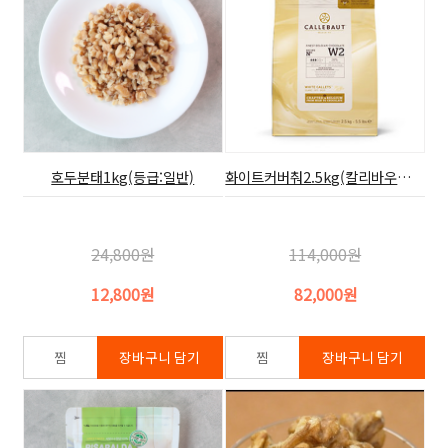
호두분태1kg(등급:일반)
화이트커버춰2.5kg(칼리바우트,28%)
24,800원
114,000원
12,800원
82,000원