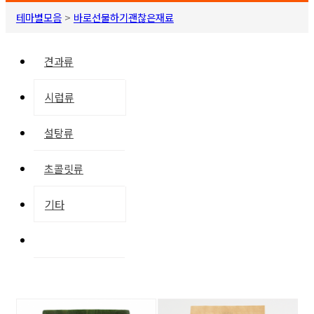
테마별모음
>
바로선물하기괜찮은재료
견과류
시럽류
설탕류
초콜릿류
기타