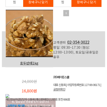
1
02-354-3022
고객센터
평일: 09:30~17:30 (점심:
12:00~13:00), 토요일/공휴일은
휴무
호두반태1kg
(주)베이킹스쿨
24,000원
대표 신동욱 | 사업자등록번호 127-86-06171 |
공정위확인
16,800원
개인정보취급담당자 신동욱 | 통신판매업신고번호 포천 666호
토, 일요일은 전화를 받지 않습니다.
고객문의 게시판
으로 문의를 남겨주시면, 월
소재지 : 경기도 포천시 소흘읍 무봉리 182-5