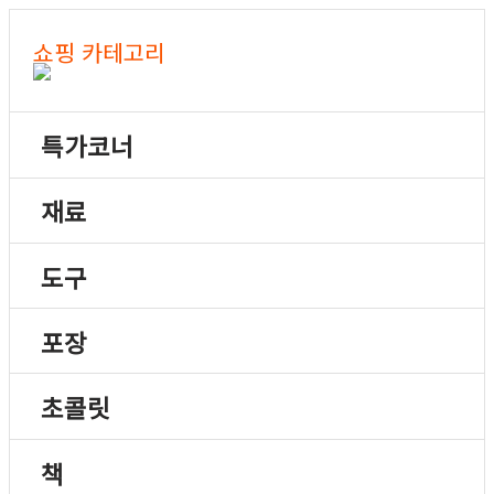
쇼핑 카테고리
특가코너
재료
도구
포장
초콜릿
책