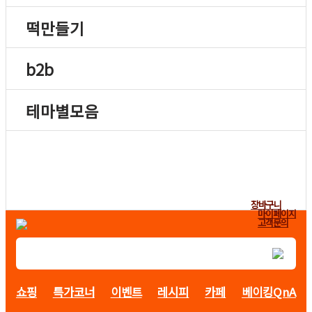
떡만들기
b2b
테마별모음
장바구니
마이페이지
고객문의
쇼핑
특가코너
이벤트
레시피
카페
베이킹QnA