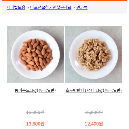
테마별모음
>
바로선물하기괜찮은재료
>
견과류
통아몬드1kg(등급:일반)
호두반반태1/4태 1kg(등급:일반)
19,800원
18,800원
13,800원
12,400원