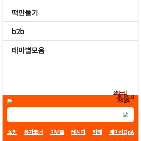
떡만들기
b2b
테마별모음
장바구니
마이페이지
고객문의
쇼핑
특가코너
이벤트
레시피
카페
베이킹QnA