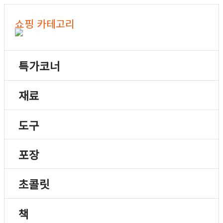
쇼핑 카테고리
특가코너
재료
도구
포장
초콜릿
책