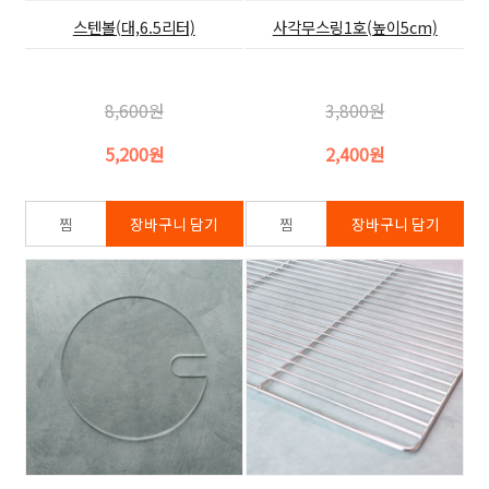
스텐볼(대,6.5리터)
사각무스링1호(높이5cm)
8,600원
3,800원
5,200원
2,400원