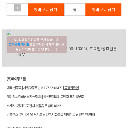
1
토, 일요일은 전화를 받지 않습니다.
02-354-3022
고객센터
고객문의 게시판
으로 문의를 남겨주시면, 월
평일: 09:30~17:30 (점심: 12:00~13:00), 토요일/공휴일은
요일에 답변 드리겠습니다. (_ _)
휴무
(주)베이킹스쿨
대표 신동욱 | 사업자등록번호 127-86-06171 |
공정위확인
개인정보취급담당자 신동욱 | 통신판매업신고번호 포천 666호
소재지 : 경기도 포천시 소흘읍 무봉리 182-5
반품주소 : (우)12199 경기도 남양주시 화도읍 재재기로 남양주2직영팀