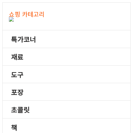
쇼핑 카테고리
특가코너
재료
도구
포장
초콜릿
책