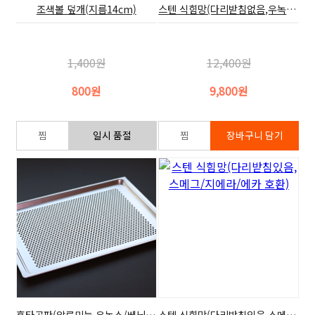
조색볼 덮개(지름14cm)
스텐 식힘망(다리받침없음,우녹스/베닉스/루미 호환)
1,400원
12,400원
800원
9,800원
홈타공판(알루미늄,우녹스/베닉스/루미 호환)
스텐 식힘망(다리받침있음,스메그/지에라/에카 호환)