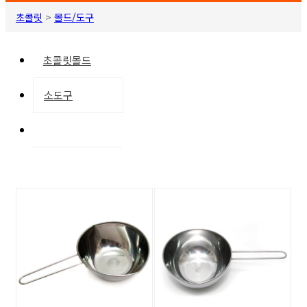
초콜릿
>
몰드/도구
초콜릿몰드
소도구