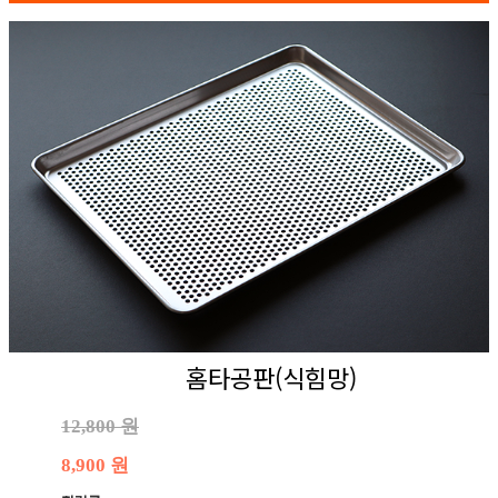
홈타공판(식힘망)
12,800 원
8,900 원