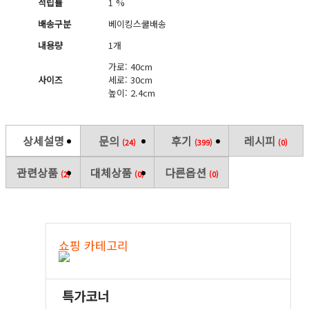
적립률
1 %
배송구분
베이킹스쿨배송
내용량
1개
가로: 40cm
사이즈
세로: 30cm
높이: 2.4cm
상세설명
문의
후기
레시피
(24)
(399)
(0)
관련상품
대체상품
다른옵션
(2)
(0)
(0)