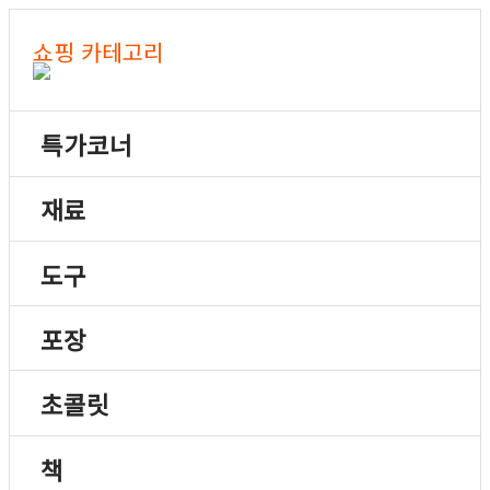
쇼핑 카테고리
특가코너
재료
도구
포장
초콜릿
책