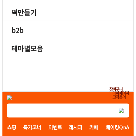
떡만들기
b2b
테마별모음
장바구니
마이페이지
고객문의
쇼핑
특가코너
이벤트
레시피
카페
베이킹QnA