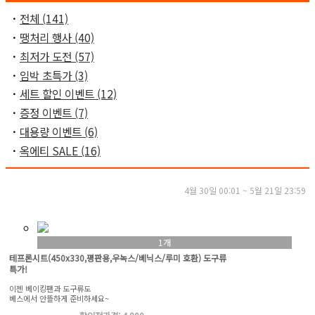
ㆍ
전체 (141)
ㆍ
땡처리 행사 (40)
ㆍ
최저가 도전 (57)
ㆍ
임박 초특가 (3)
ㆍ
세트 할인 이벤트 (12)
ㆍ
증정 이벤트 (7)
ㆍ
대용량 이벤트 (6)
ㆍ
옥에티 SALE (16)
4월 30일 00:01 ~ 5월 21일 23:59
1개
테프론시트(450x330,평판용,우녹스/베닉스/루미 호환) 도구류
특가!
이젠 베이킹팬과 도구류도
베스에서 안뜰하게 준비하세요~