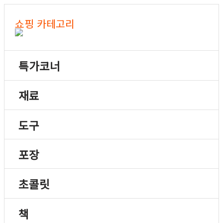
쇼핑 카테고리
특가코너
재료
도구
포장
초콜릿
책