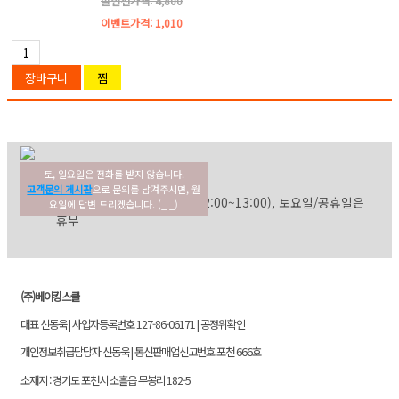
할인전가격: 4,800
이벤트가격:
1,010
토, 일요일은 전화를 받지 않습니다.
02-354-3022
고객센터
고객문의 게시판
으로 문의를 남겨주시면, 월
평일: 09:30~17:30 (점심: 12:00~13:00), 토요일/공휴일은
요일에 답변 드리겠습니다. (_ _)
휴무
(주)베이킹스쿨
대표 신동욱 | 사업자등록번호 127-86-06171 |
공정위확인
개인정보취급담당자 신동욱 | 통신판매업신고번호 포천 666호
소재지 : 경기도 포천시 소흘읍 무봉리 182-5