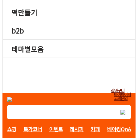
떡만들기
b2b
테마별모음
장바구니
마이페이지
고객문의
쇼핑
특가코너
이벤트
레시피
카페
베이킹QnA