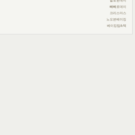
할로윈데이
빼빼로데이
크리스마스
노오븐베이킹
베이킹팁&텍