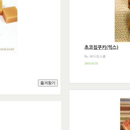
초코칩쿠키(믹스)
By. 베이킹스쿨
2005/10/20