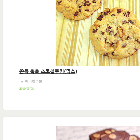
쫀득 촉촉 초코칩쿠키(믹스)
By. 베이킹스쿨
2010/05/08