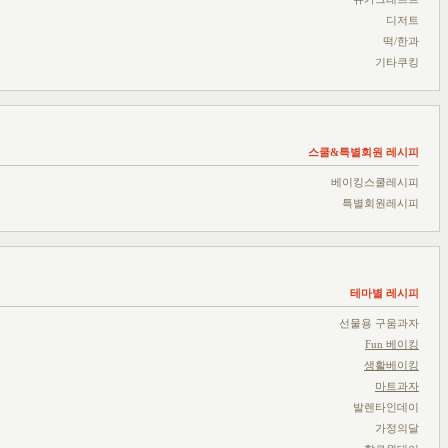
디저트
떡/한과
기타쿠킹
스쿨&특별회원 레시피
베이킹스쿨레시피
특별회원레시피
테마별 레시피
선물용 구움과자
Fun 베이킹
생활베이킹
마트과자
발렌타인데이
가정의달