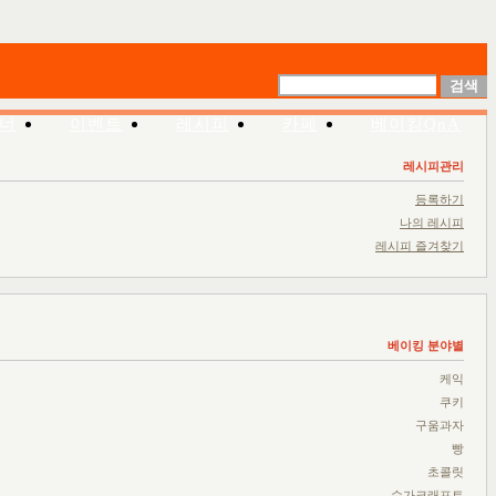
너
이벤트
레시피
카페
베이킹QnA
레시피관리
등록하기
나의 레시피
레시피 즐겨찾기
베이킹 분야별
케익
쿠키
구움과자
빵
초콜릿
슈가크래프트