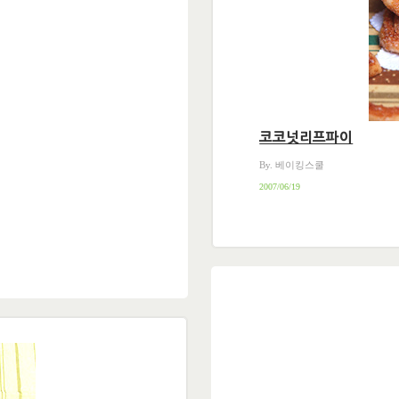
코코넛리프파이
By. 베이킹스쿨
2007/06/19