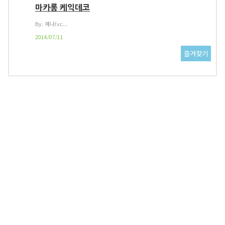
마카롱 케익데코
By. 예나(vc...
2014/07/11