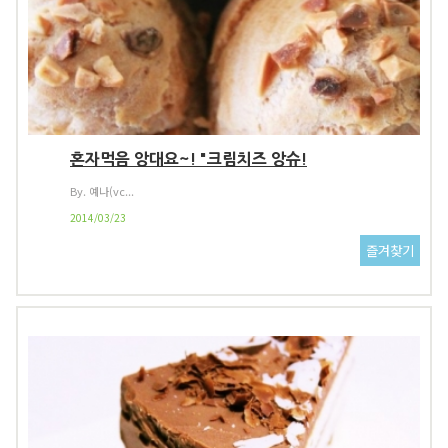
혼자먹음 앙대요~! "크림치즈 앙슈!
By. 예나(vc...
2014/03/23