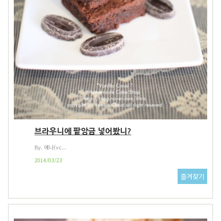
브라우니에 팥앙금 넣어봤니?
By. 예나(vc...
2014/03/23