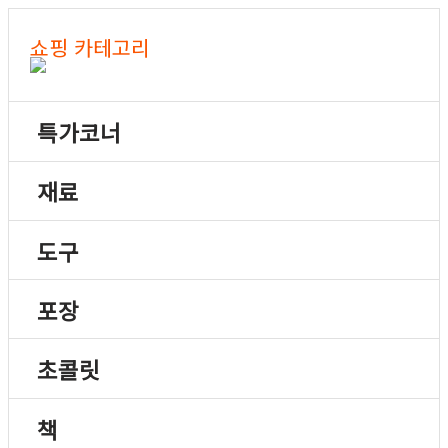
쇼핑 카테고리
특가코너
재료
도구
포장
초콜릿
책