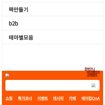
떡만들기
b2b
테마별모음
장바구니
마이페이지
고객문의
쇼핑
특가코너
이벤트
레시피
카페
베이킹QnA