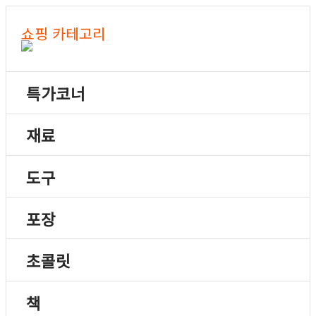
쇼핑 카테고리
특가코너
재료
도구
포장
초콜릿
책