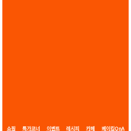
쇼핑
특가코너
이벤트
레시피
카페
베이킹QnA