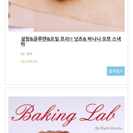
설탕&글루텐&오일 프리!! 넛츠& 바나나 오트 스낵
바
By. 맘바
2013/09/29