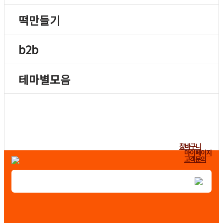
떡만들기
b2b
테마별모음
장바구니
마이페이지
고객문의