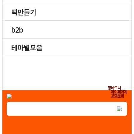
떡만들기
b2b
테마별모음
장바구니
마이페이지
고객문의