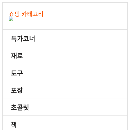
쇼핑 카테고리
특가코너
재료
도구
포장
초콜릿
책