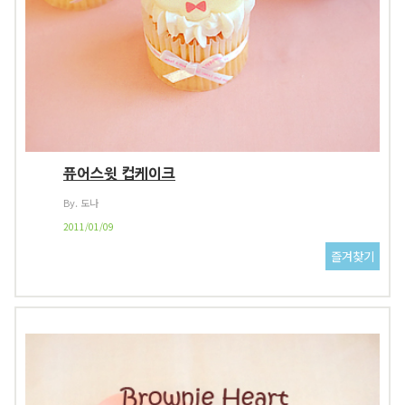
퓨어스윗 컵케이크
By. 도나
2011/01/09