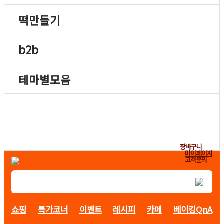
떡만들기
b2b
테마별모음
장바구니
마이페이지
고객문의
쇼핑
특가코너
이벤트
레시피
카페
베이킹QnA