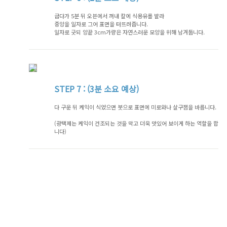
굽다가 5분 뒤 오븐에서 꺼내 칼에 식용유를 발라
중앙을 일자로 그어 표면을 터뜨려줍니다.
일자로 긋되 양끝 3cm가량은 자연스러운 모양을 위해 남겨둡니다.
STEP
7 : (3분 소요 예상)
다 구운 뒤 케익이 식었으면 붓으로 표면에 미로와나 살구잼을 바릅니다.
(광택제는 케익이 건조되는 것을 막고 더욱 맛있어 보이게 하는 역할을 합
니다)