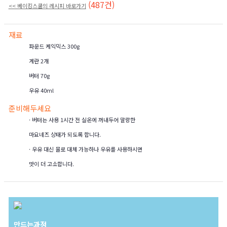
(487건)
<< 베이킹스쿨의 레시피 바로가기
재료
파운드 케익믹스 300g
계란 2개
버터 70g
우유 40ml
준비해두세요
· 버터는 사용 1시간 전 실온에 꺼내두어 말랑한
마요네즈 상태가 되도록 합니다.
· 우유 대신 물로 대체 가능하나 우유를 사용하시면
맛이 더 고소합니다.
만드는과정