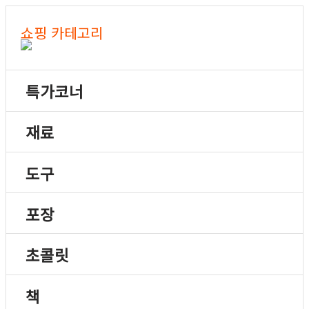
쇼핑 카테고리
특가코너
재료
도구
포장
초콜릿
책