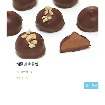
헤즐넛 초콜릿
By. 베이킹스쿨
2006/01/27