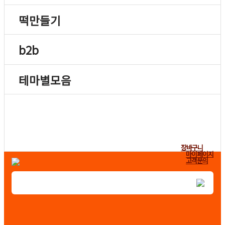
떡만들기
b2b
테마별모음
장바구니
마이페이지
고객문의