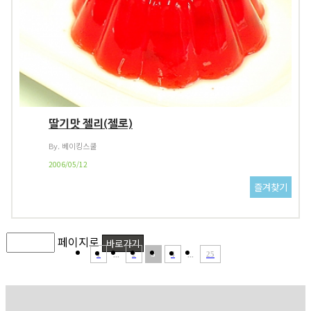
딸기맛 젤리(젤로)
By. 베이킹스쿨
2006/05/12
페이지로
1
2
3
4
25
...
...