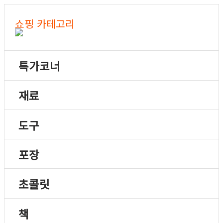
쇼핑 카테고리
특가코너
재료
도구
포장
초콜릿
책