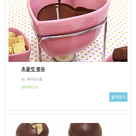
초콜릿 퐁듀
By. 베이킹스쿨
2006/01/25