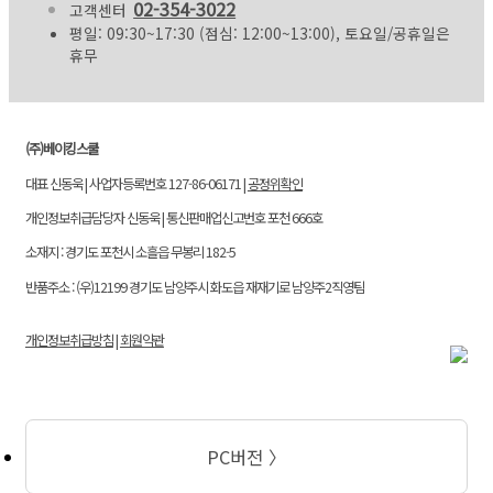
02-354-3022
고객센터
평일: 09:30~17:30 (점심: 12:00~13:00), 토요일/공휴일은
휴무
(주)베이킹스쿨
대표 신동욱 | 사업자등록번호 127-86-06171 |
공정위확인
개인정보취급담당자 신동욱 | 통신판매업신고번호 포천 666호
소재지 : 경기도 포천시 소흘읍 무봉리 182-5
반품주소 : (우)12199 경기도 남양주시 화도읍 재재기로 남양주2직영팀
개인정보취급방침
|
회원약관
PC버전 〉