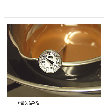
초콜릿 템퍼링