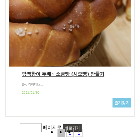
담백함이 두배~ 소금빵 (시오빵) 만들기
By. 라이미la...
2021/01/30
페이지로
1
2
3