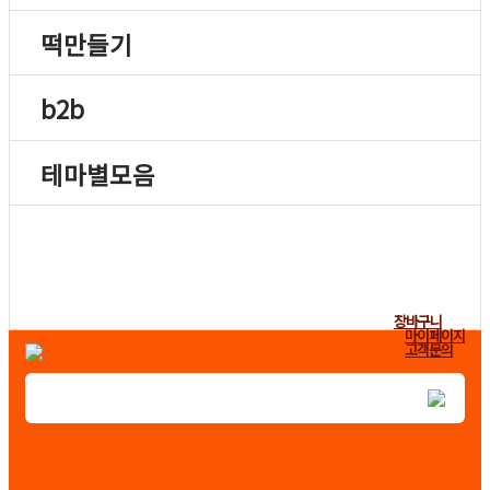
떡만들기
b2b
테마별모음
장바구니
마이페이지
고객문의