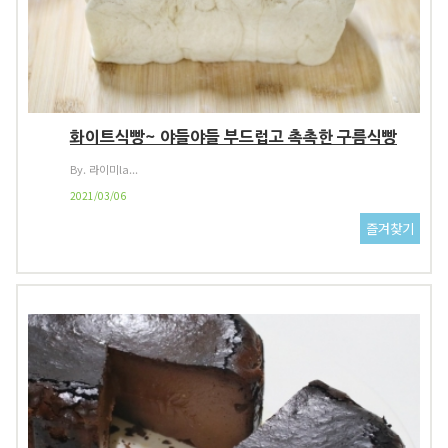
화이트식빵~ 야들야들 부드럽고 촉촉한 구름식빵
By. 라이미la...
2021/03/06