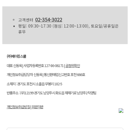
02-354-3022
고객센터
평일: 09:30~17:30 (점심: 12:00~13:00), 토요일/공휴일은
휴무
(주)베이킹스쿨
대표 신동욱 | 사업자등록번호 127-86-06171 |
공정위확인
개인정보취급담당자 신동욱 | 통신판매업신고번호 포천 666호
소재지 : 경기도 포천시 소흘읍 무봉리 182-5
반품주소 : (우)12199 경기도 남양주시 화도읍 재재기로 남양주2직영팀
개인정보취급방침
|
회원약관