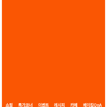
쇼핑
특가코너
이벤트
레시피
카페
베이킹QnA