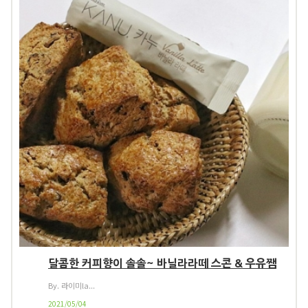
달콤한 커피향이 솔솔~ 바닐라라떼 스콘 & 우유쨈
By. 라이미la...
2021/05/04