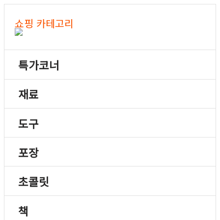
쇼핑 카테고리
특가코너
재료
도구
포장
초콜릿
책