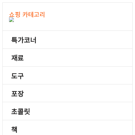
쇼핑 카테고리
특가코너
재료
도구
포장
초콜릿
책