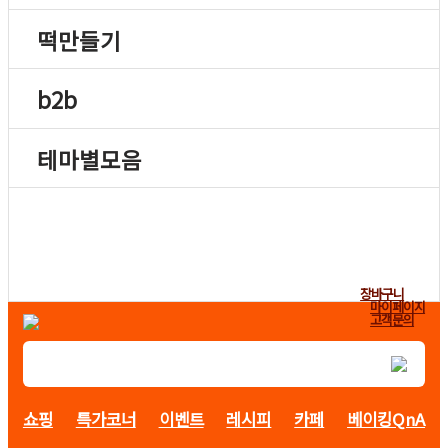
떡만들기
b2b
테마별모음
장바구니
마이페이지
고객문의
쇼핑
특가코너
이벤트
레시피
카페
베이킹QnA