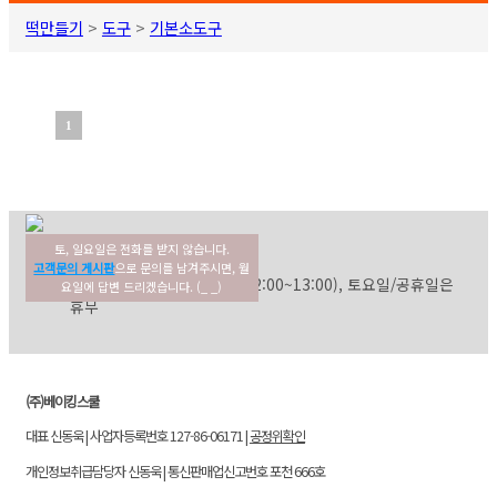
떡만들기
>
도구
>
기본소도구
1
토, 일요일은 전화를 받지 않습니다.
02-354-3022
고객센터
고객문의 게시판
으로 문의를 남겨주시면, 월
평일: 09:30~17:30 (점심: 12:00~13:00), 토요일/공휴일은
요일에 답변 드리겠습니다. (_ _)
휴무
(주)베이킹스쿨
대표 신동욱 | 사업자등록번호 127-86-06171 |
공정위확인
개인정보취급담당자 신동욱 | 통신판매업신고번호 포천 666호