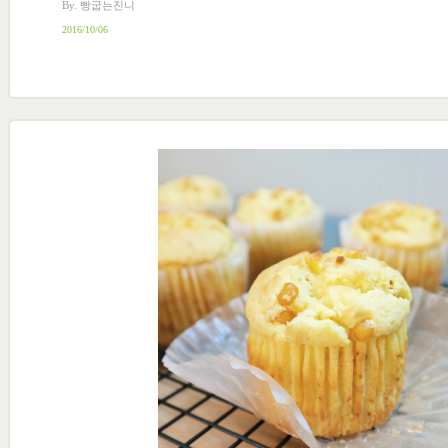
By. 빵굽는진니
2016/10/06