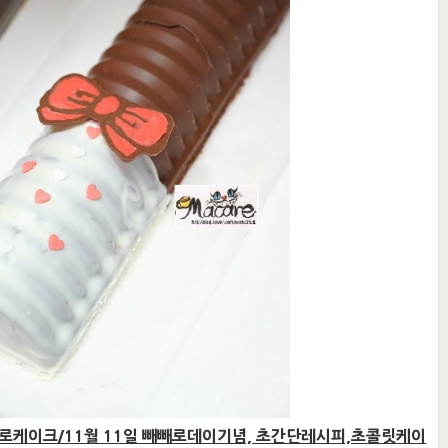
케이크/11월 11일 빼빼로데이기념, 초간단레시피,초콜릿케이