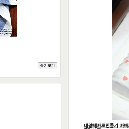
대왕빼빼로만들기,빼빼로