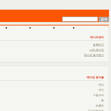
너
이벤트
레시피
카페
베이킹QnA
레시피관리
등록하기
나의 레시피
레시피 즐겨찾기
베이킹 분야별
케익
쿠키
구움과자
빵
초콜릿
슈가크래프트