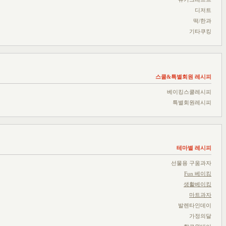
디저트
떡/한과
기타쿠킹
스쿨&특별회원 레시피
베이킹스쿨레시피
특별회원레시피
테마별 레시피
선물용 구움과자
Fun 베이킹
생활베이킹
마트과자
발렌타인데이
가정의달