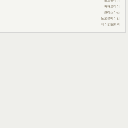
할로윈데이
빼빼로데이
크리스마스
노오븐베이킹
베이킹팁&텍