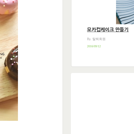
모카컵케이크 만들기
By. 탈퇴회원
2016/09/12