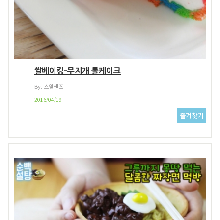
쌀베이킹-무지개 롤케이크
By. 스윗핸즈
2016/04/19