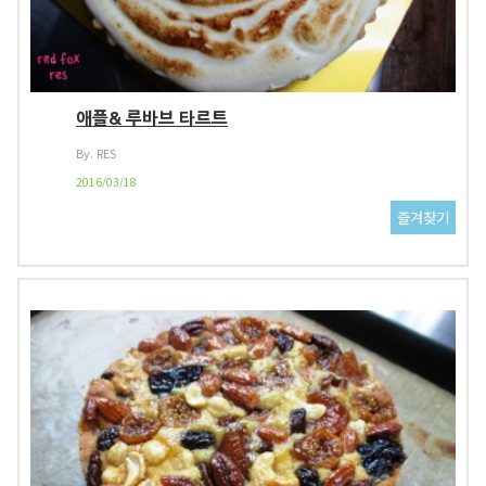
애플& 루바브 타르트
By. RES
2016/03/18