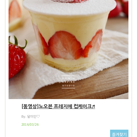
[동영상]노오븐 프레지에 컵케이크♬
By. 달미인♡
2016/03/26