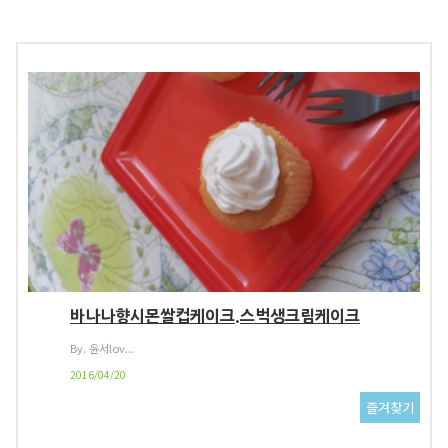
바나나향시몬쌀컵케이크.스벅생크림케이크
By. 윤서lov...
2016/04/20