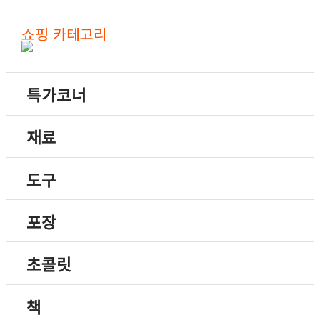
쇼핑 카테고리
특가코너
재료
도구
포장
초콜릿
책