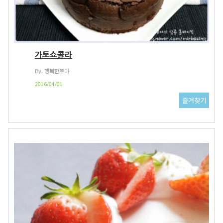
가토쇼콜라
By. 행복한쭈야
2016/04/01