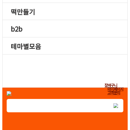
떡만들기
b2b
테마별모음
장바구니
마이페이지
고객문의