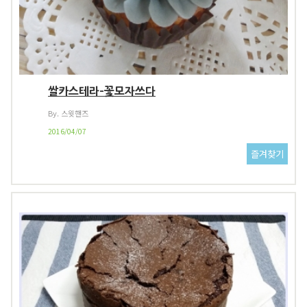
쌀카스테라-꽃모자쓰다
By. 스윗핸즈
2016/04/07