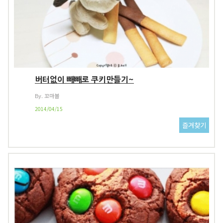
버터없이 빼빼로 쿠키만들기~
By. 꼬마볼
2014/04/15