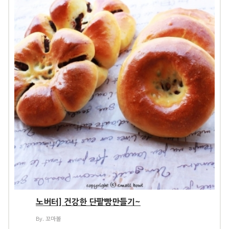
노버터] 건강한 단팥빵만들기~
By. 꼬마볼