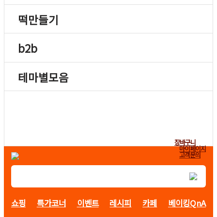
떡만들기
b2b
테마별모음
장바구니
마이페이지
고객문의
쇼핑
특가코너
이벤트
레시피
카페
베이킹QnA