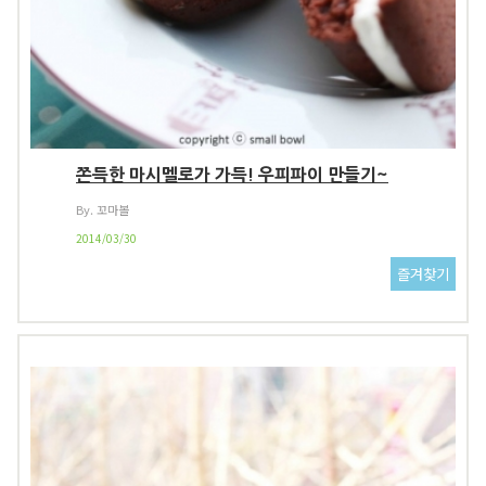
쫀득한 마시멜로가 가득! 우피파이 만들기~
By. 꼬마볼
2014/03/30