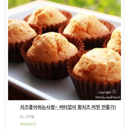
치즈좋아하는사람~ 버터없이 황치즈 머핀 만들기!
By. 꼬마볼
2014/04/12