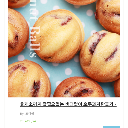
휴게소까지 갈필요없는 버터없이 호두과자만들기~
By. 꼬마볼
2014/05/24