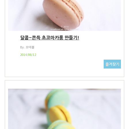
달콤~쫀득 초코마카롱 만들기!
By. 꼬마볼
2014/08/12