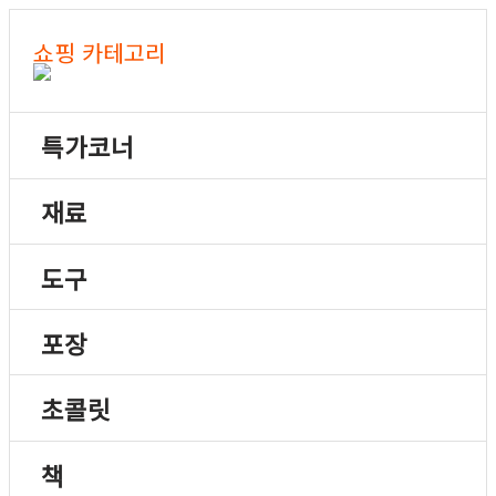
쇼핑 카테고리
특가코너
재료
도구
포장
초콜릿
책