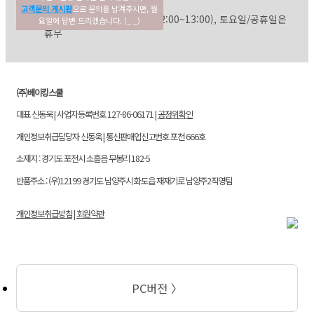
02-354-3022
고객센터
고객문의 게시판
으로 문의를 남겨주시면, 월
평일: 09:30~17:30 (점심: 12:00~13:00), 토요일/공휴일은
요일에 답변 드리겠습니다. (_ _)
휴무
(주)베이킹스쿨
대표 신동욱 | 사업자등록번호 127-86-06171 |
공정위확인
개인정보취급담당자 신동욱 | 통신판매업신고번호 포천 666호
소재지 : 경기도 포천시 소흘읍 무봉리 182-5
반품주소 : (우)12199 경기도 남양주시 화도읍 재재기로 남양주2직영팀
개인정보취급방침
|
회원약관
PC버전 〉