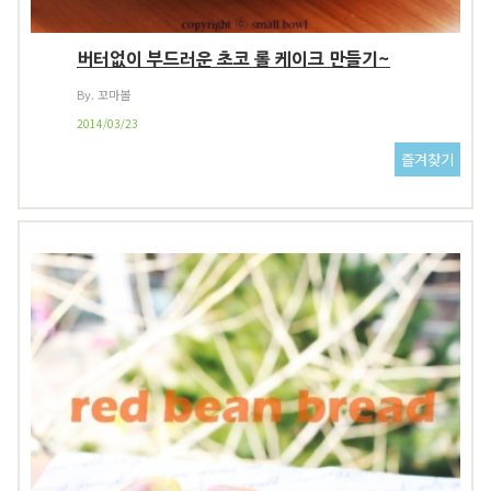
버터없이 부드러운 초코 롤 케이크 만들기~
By. 꼬마볼
2014/03/23