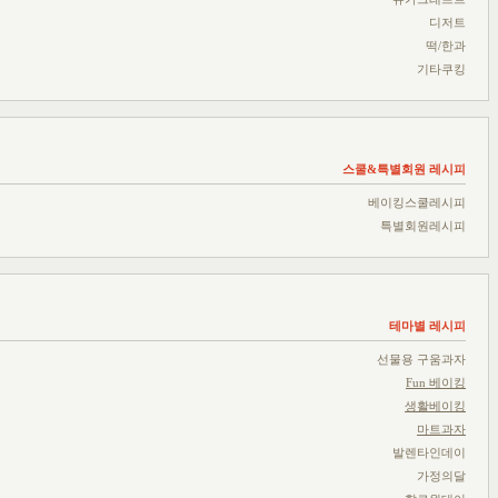
디저트
떡/한과
기타쿠킹
스쿨&특별회원 레시피
베이킹스쿨레시피
특별회원레시피
테마별 레시피
선물용 구움과자
Fun 베이킹
생활베이킹
마트과자
발렌타인데이
가정의달