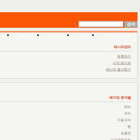
너
이벤트
레시피
카페
베이킹QnA
레시피관리
등록하기
나의 레시피
레시피 즐겨찾기
베이킹 분야별
케익
쿠키
구움과자
빵
초콜릿
슈가크래프트