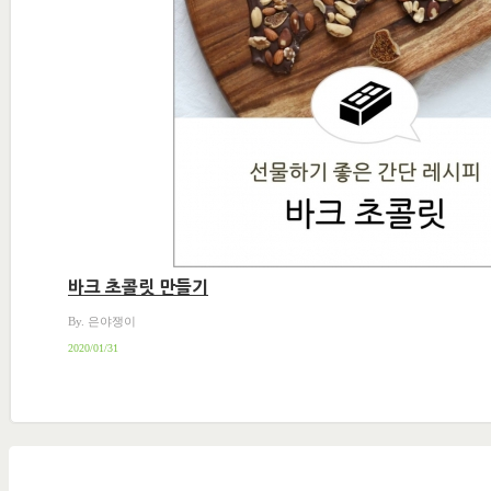
바크 초콜릿 만들기
By. 은야쟁이
2020/01/31