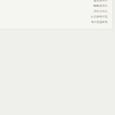
할로윈데이
빼빼로데이
크리스마스
노오븐베이킹
베이킹팁&텍