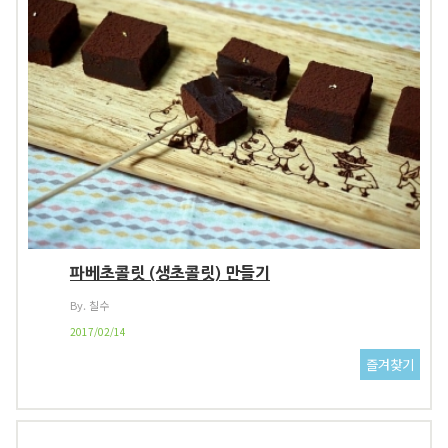
파베초콜릿 (생초콜릿) 만들기
By. 칠수
2017/02/14