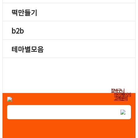
떡만들기
b2b
테마별모음
장바구니
마이페이지
고객문의