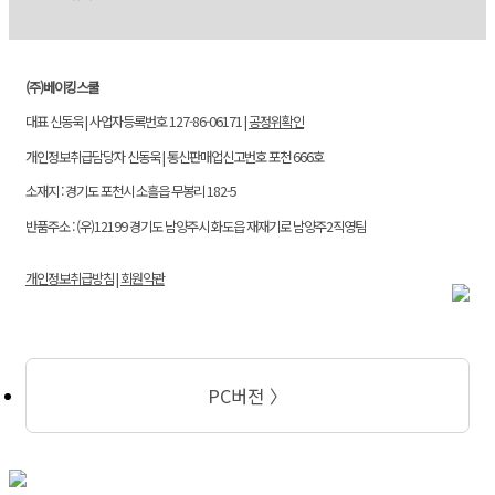
(주)베이킹스쿨
대표 신동욱 | 사업자등록번호 127-86-06171 |
공정위확인
개인정보취급담당자 신동욱 | 통신판매업신고번호 포천 666호
소재지 : 경기도 포천시 소흘읍 무봉리 182-5
반품주소 : (우)12199 경기도 남양주시 화도읍 재재기로 남양주2직영팀
개인정보취급방침
|
회원약관
PC버전 〉