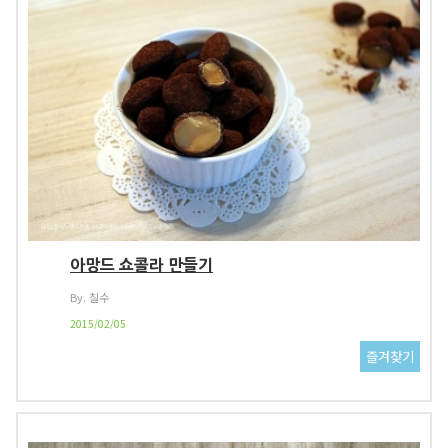
아망드 쇼콜라 만들기
By. 칠수
2015/02/05