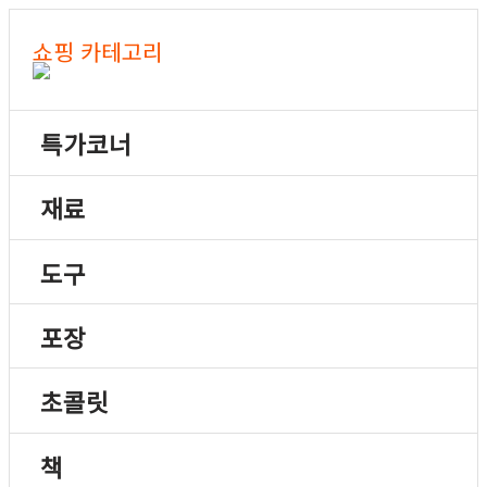
쇼핑 카테고리
특가코너
재료
도구
포장
초콜릿
책