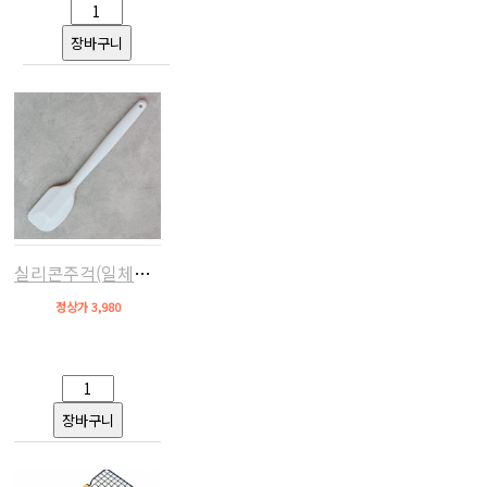
실리콘주걱(일체형,대)
정상가 3,980