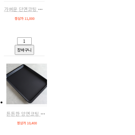
가벼운 단면코팅 오븐팬(알루미늄,스메그/지에라/에카 호환)
정상가 11,000
튼튼한 양면코팅 오븐팬(냉연강판,스메그/지에라/에카 호환)
정상가 10,400