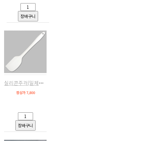
실리콘주걱(일체형,특대)
정상가 7,800