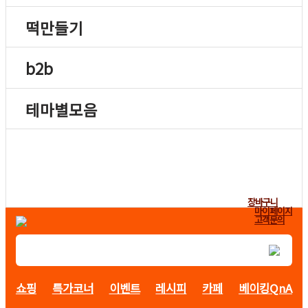
떡만들기
b2b
테마별모음
장바구니
마이페이지
고객문의
쇼핑
특가코너
이벤트
레시피
카페
베이킹QnA