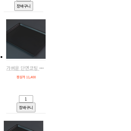
가벼운 단면코팅 오븐팬(알루미늄,우녹스/베닉스/루미 호환)
정상가 11,400