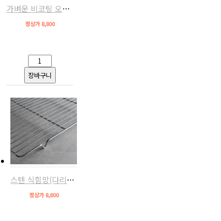
가벼운 비코팅 오븐팬(알루미늄,우녹스/베닉스/루미 호환)
정상가 8,800
스텐 식힘망(다리받침있음,스메그/지에라/에카 호환)
정상가 8,800