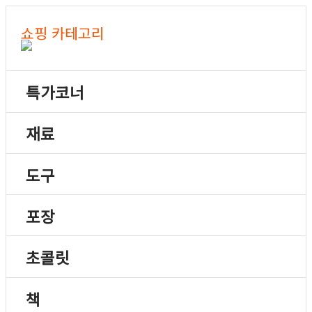
쇼핑 카테고리
특가코너
재료
도구
포장
초콜릿
책