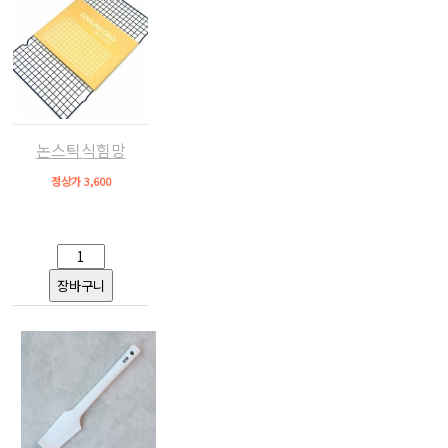
논스틱식힘망
정상가 3,600