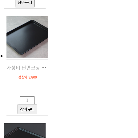
가성비 단면코팅 오븐팬(AC,스메그/지에라/에카 호환)
정상가 8,800