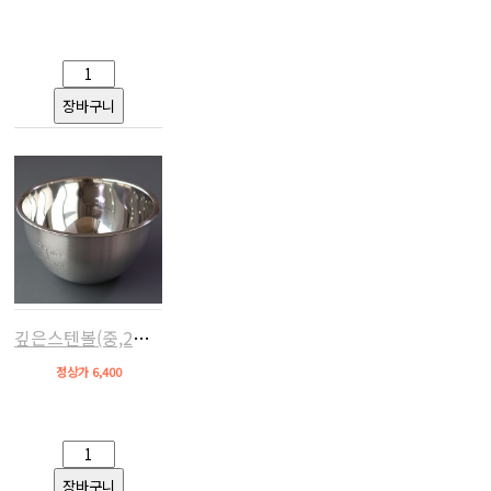
깊은스텐볼(중,2리터)
정상가 6,400