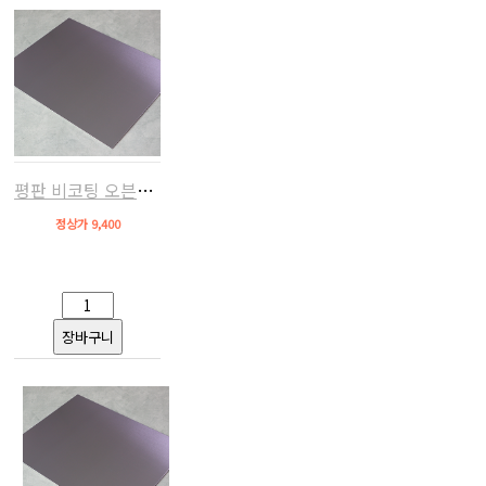
평판 비코팅 오븐팬(알루미늄,우녹스/베닉스/루미 호환)
정상가 9,400