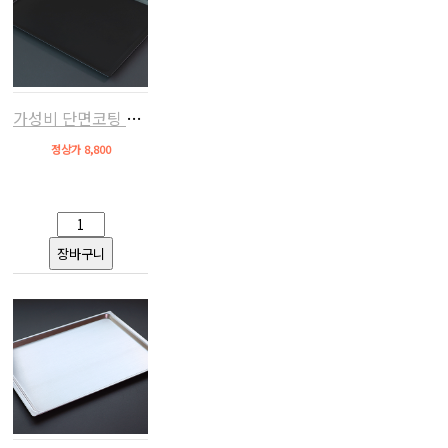
가성비 단면코팅 오븐팬(AC,우녹스/베닉스/루미 호환)
정상가 8,800