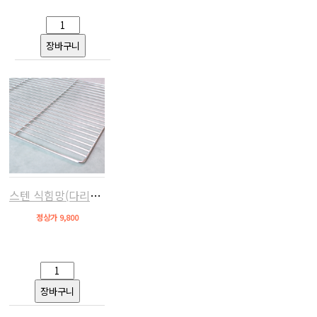
스텐 식힘망(다리받침없음,우녹스/베닉스/루미 호환)
정상가 9,800