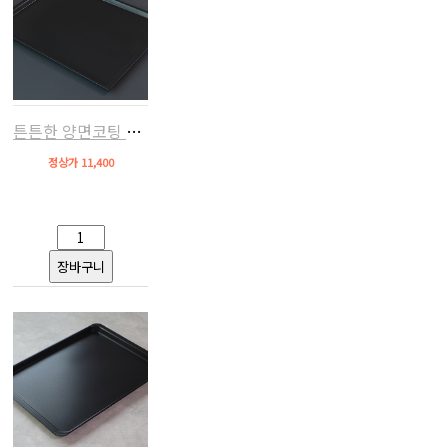
튼튼한 양면코팅 오븐팬(냉연강판,우녹스/베닉스/루미 호환)
정상가 11,400