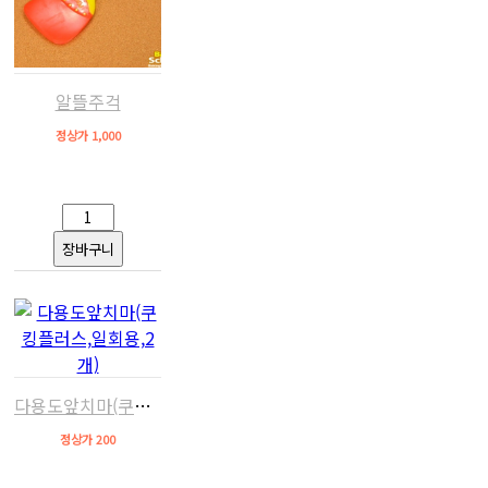
알뜰주걱
정상가 1,000
다용도앞치마(쿠킹플러스,일회용,2개)
정상가 200