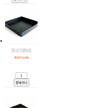
정사각팬6호
정상가 6,000