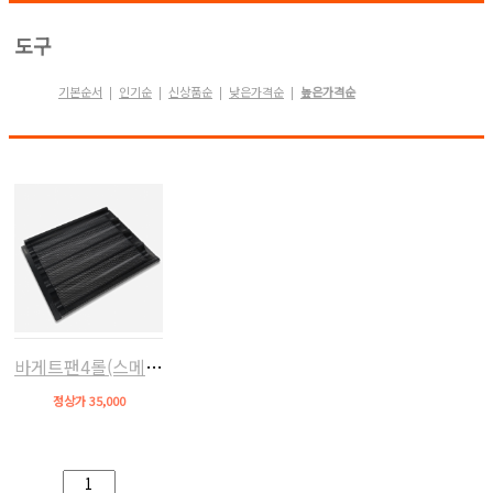
도구
기본순서
인기순
신상품순
낮은가격순
높은가격순
|
|
|
|
바게트팬4롤(스메그/지에라/에카 호환)
정상가 35,000