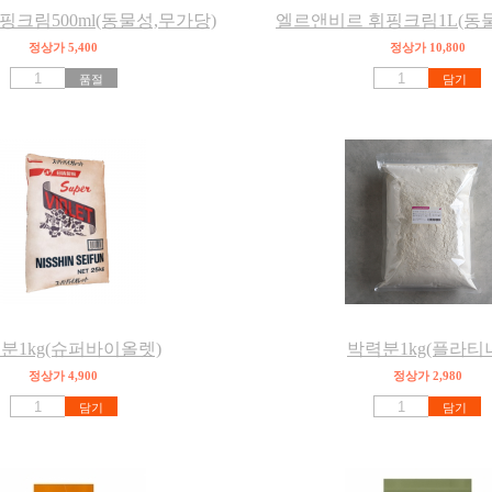
크림500ml(동물성,무가당)
엘르앤비르 휘핑크림1L(동
정상가 5,400
정상가 10,800
품절
담기
분1kg(슈퍼바이올렛)
박력분1kg(플라티
정상가 4,900
정상가 2,980
담기
담기