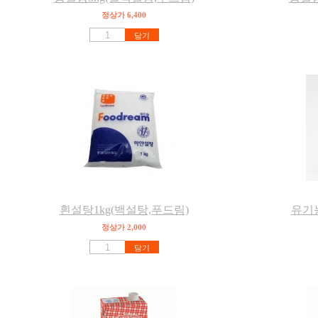
정상가 6,400
담기
흰설탕1kg(백설탕,푸드림)
유기농
정상가 2,000
담기