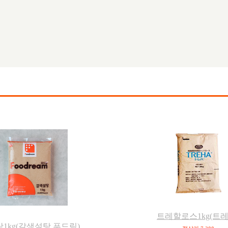
트레할로스1kg(트레
1kg(갈색설탕,푸드림)