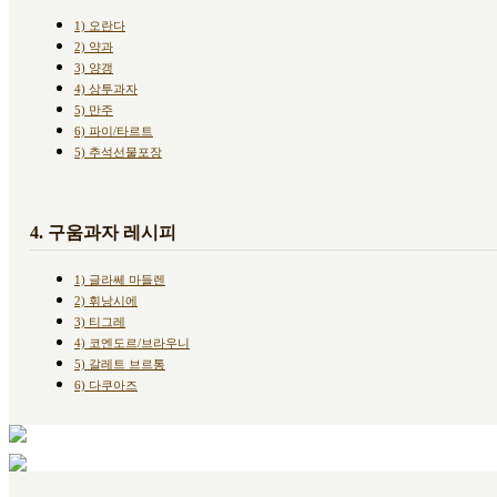
1) 오란다
2) 약과
3) 양갱
4) 상투과자
5) 만주
6) 파이/타르트
5) 추석선물포장
4. 구움과자 레시피
1) 글라쎄 마들렌
2) 휘낭시에
3) 티그레
4) 코엔도르/브라우니
5) 갈레트 브르통
6) 다쿠아즈