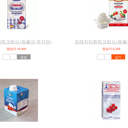
핑크림1L(동물성,무가당)
프레지덩휘핑크림1L(동물
정상가 10,400
정상가 9,200
품절
담기