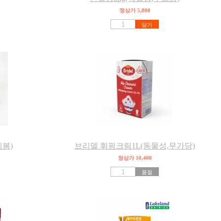
정상가 5,800
담기
레봄)
브리델 휘핑크림1L(동물성,무가당)
정상가 10,400
품절