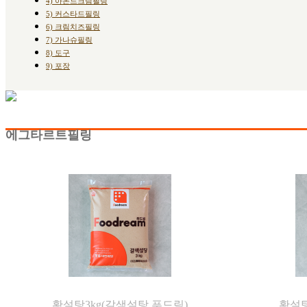
4) 아몬드크림필링
5) 커스타드필링
6) 크림치즈필링
7) 가나슈필링
8) 도구
9) 포장
에그타르트필링
황설탕3kg(갈색설탕,푸드림)
황설탕