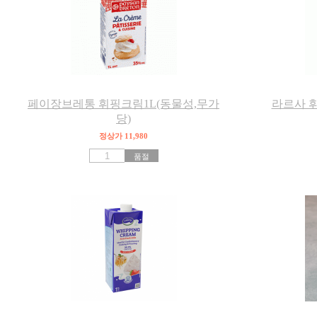
페이장브레통 휘핑크림1L(동물성,무가
라르사 휘
당)
정상가 11,980
품절