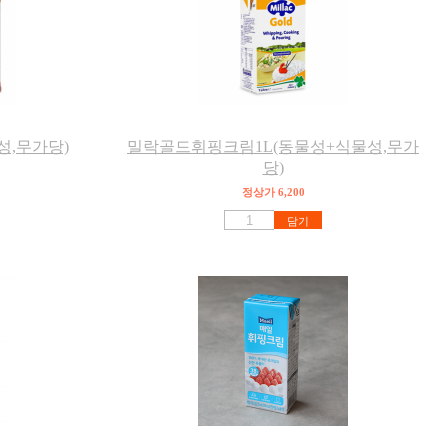
성,무가당)
밀락골드휘핑크림1L(동물성+식물성,무가
당)
정상가 6,200
담기