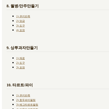
8. 월병/만주만들기
1) 쿠키반죽
2) 앙금
3) 도구
4) 포장
9. 상투과자만들기
1) 재료
2) 도구
3) 포장
10. 타르트/파이
1) 쿠키반죽
2) 호두파이필링
3) 에그타르트필링