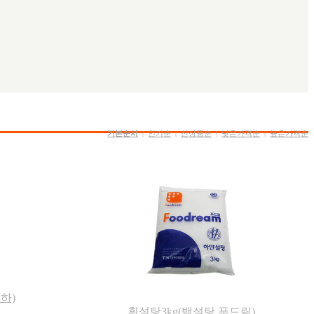
기본순서
인기순
신상품순
낮은가격순
높은가격순
|
|
|
|
하)
흰설탕3kg(백설탕,푸드림)