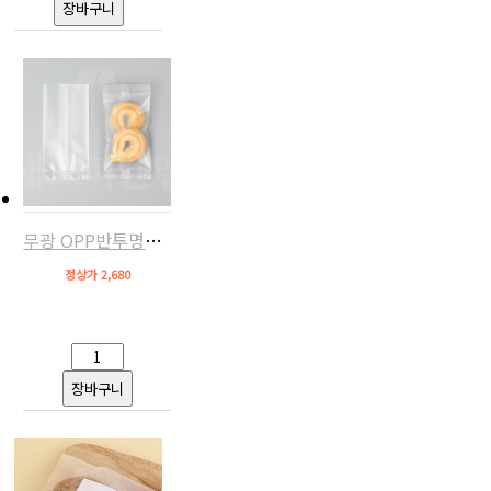
무광 OPP반투명쿠키비닐(6.5x13,약100장)
정상가 2,680