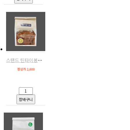
스탠드 틴타이봉투160(크라프트,10장)
정상가 2,600