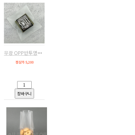
무광 OPP반투명비닐(접착,10x11+4,약250장)
정상가 5,200