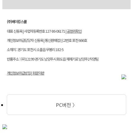
(주)베이킹스쿨
대표 신동욱 | 사업자등록번호 127-86-06171 |
공정위확인
개인정보취급담당자 신동욱 | 통신판매업신고번호 포천 666호
소재지 : 경기도 포천시 소흘읍 무봉리 182-5
반품주소 : (우)12199 경기도 남양주시 화도읍 재재기로 남양주2직영팀
개인정보취급방침
|
회원약관
PC버전 〉