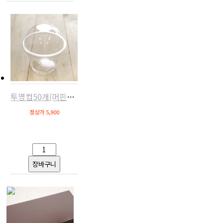
투명컵50개(머핀개별포장,9x10.2)
정상가 5,900