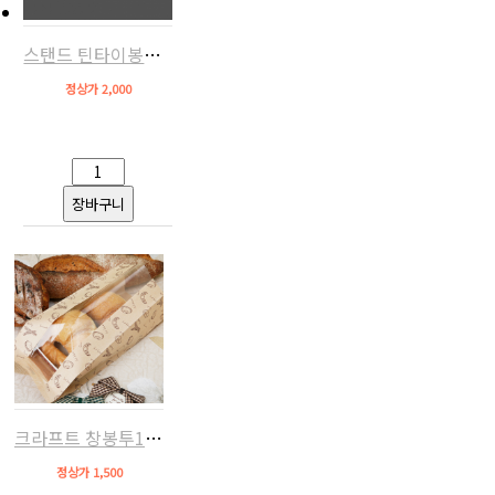
스탠드 틴타이봉투95(화이트,10장)
정상가 2,000
크라프트 창봉투10장(쿠키봉투)
정상가 1,500