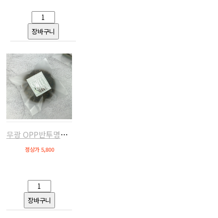
무광 OPP반투명비닐(접착,13x13+4,약250장)
정상가 5,800