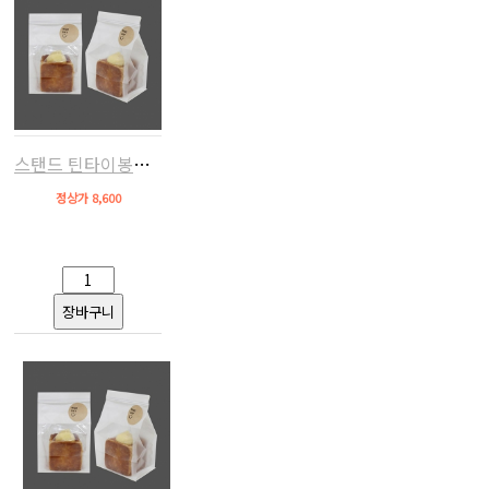
스탠드 틴타이봉투95(화이트,50장)
정상가 8,600