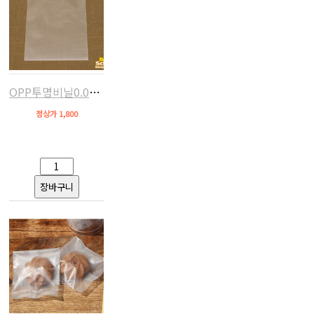
OPP투명비닐0.04mm(접착,15x18+4,약50장)
정상가 1,800