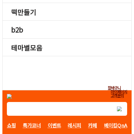
떡만들기
b2b
테마별모음
장바구니
마이페이지
고객문의
쇼핑
특가코너
이벤트
레시피
카페
베이킹QnA