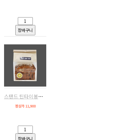
스탠드 틴타이봉투160(크라프트,50장)
정상가 11,900