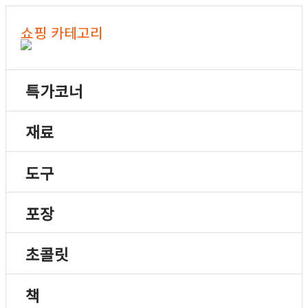
쇼핑 카테고리
특가코너
재료
도구
포장
초콜릿
책