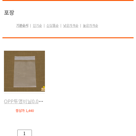
포장
기본순서
인기순
신상품순
낮은가격순
높은가격순
|
|
|
|
OPP투명비닐0.04mm(접착,12x16+4,약50장)
정상가 1,440