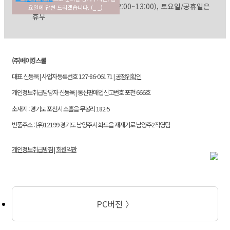
평일: 09:30~17:30 (점심: 12:00~13:00), 토요일/공휴일은
요일에 답변 드리겠습니다. (_ _)
휴무
(주)베이킹스쿨
대표 신동욱 | 사업자등록번호 127-86-06171 |
공정위확인
개인정보취급담당자 신동욱 | 통신판매업신고번호 포천 666호
소재지 : 경기도 포천시 소흘읍 무봉리 182-5
반품주소 : (우)12199 경기도 남양주시 화도읍 재재기로 남양주2직영팀
개인정보취급방침
|
회원약관
PC버전 〉