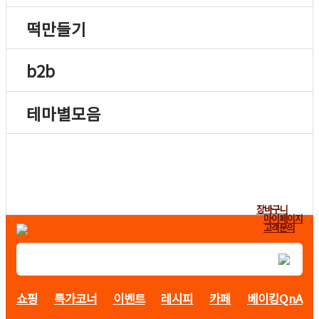
떡만들기
b2b
테마별모음
장바구니
마이페이지
고객문의
쇼핑
특가코너
이벤트
레시피
카페
베이킹QnA