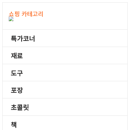
쇼핑 카테고리
특가코너
재료
도구
포장
초콜릿
책