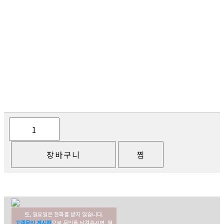
토, 일요일은 전화를 받지 않습니다.
02-354-3022
고객센터
고객문의 게시판
으로 문의를 남겨주시면, 월