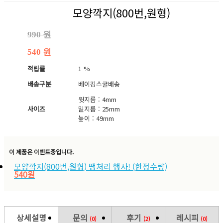
모양깍지(800번,원형)
990 원
540 원
적립률
1 %
배송구분
베이킹스쿨배송
윗지름 : 4mm
사이즈
밑지름 : 25mm
높이 : 49mm
이 제품은 이벤트중입니다.
모양깍지(800번,원형) 땡처리 행사! (한정수량)
540원
상세설명
문의
후기
레시피
(0)
(2)
(0)