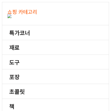
쇼핑 카테고리
특가코너
재료
도구
포장
초콜릿
책