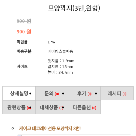
모양깍지(3번,원형)
990 원
500 원
적립률
1 %
배송구분
베이킹스쿨배송
윗지름 : 1.9mm
사이즈
밑지름 : 18mm
높이 : 34.7mm
상세설명
문의
후기
레시피
(0)
(8)
(0)
관련상품
대체상품
다른옵션
(0)
(0)
(0)
케이크 데코레이션용 모양깍지 3번!