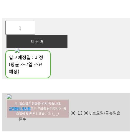
입고예정일 : 미정
(평균 3~7일 소요
예상)
토, 일요일은 전화를 받지 않습니다.
02-354-3022
고객센터
고객문의 게시판
으로 문의를 남겨주시면, 월
평일: 09:30~17:30 (점심: 12:00~13:00), 토요일/공휴일은
요일에 답변 드리겠습니다. (_ _)
휴무