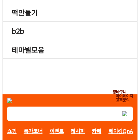
떡만들기
b2b
테마별모음
장바구니
마이페이지
고객문의
쇼핑
특가코너
이벤트
레시피
카페
베이킹QnA