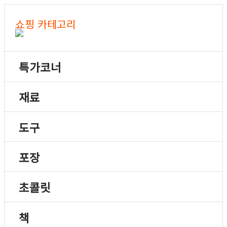
쇼핑 카테고리
특가코너
재료
도구
포장
초콜릿
책