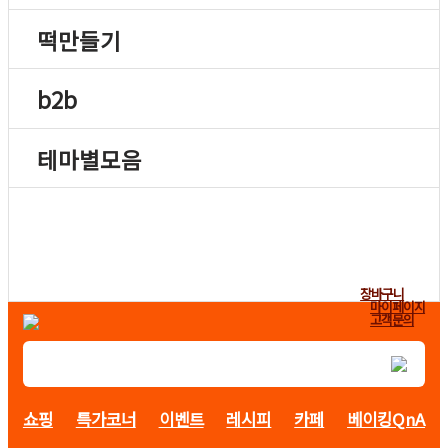
떡만들기
b2b
테마별모음
장바구니
마이페이지
고객문의
쇼핑
특가코너
이벤트
레시피
카페
베이킹QnA