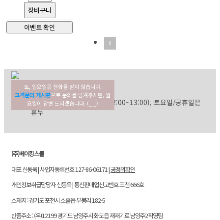
1
토, 일요일은 전화를 받지 않습니다.
02-354-3022
고객센터
고객문의 게시판
으로 문의를 남겨주시면, 월
평일: 09:30~17:30 (점심: 12:00~13:00), 토요일/공휴일은
요일에 답변 드리겠습니다. (_ _)
휴무
(주)베이킹스쿨
대표 신동욱 | 사업자등록번호 127-86-06171 |
공정위확인
개인정보취급담당자 신동욱 | 통신판매업신고번호 포천 666호
소재지 : 경기도 포천시 소흘읍 무봉리 182-5
반품주소 : (우)12199 경기도 남양주시 화도읍 재재기로 남양주2직영팀