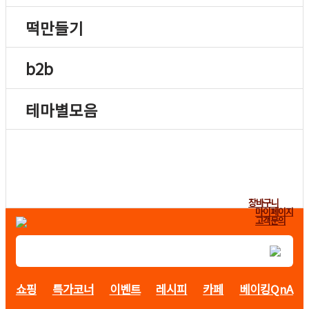
떡만들기
b2b
테마별모음
장바구니
마이페이지
고객문의
쇼핑
특가코너
이벤트
레시피
카페
베이킹QnA