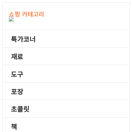
쇼핑 카테고리
특가코너
재료
도구
포장
초콜릿
책