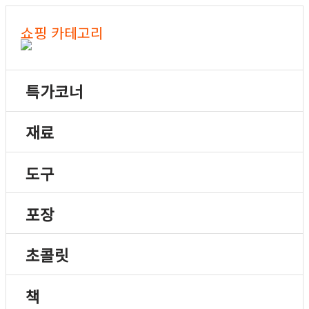
쇼핑 카테고리
특가코너
재료
도구
포장
초콜릿
책