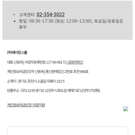
02-354-3022
고객센터
평일: 09:30~17:30 (점심: 12:00~13:00), 토요일/공휴일은
휴무
(주)베이킹스쿨
대표 신동욱 | 사업자등록번호 127-86-06171 |
공정위확인
개인정보취급담당자 신동욱 | 통신판매업신고번호 포천 666호
소재지 : 경기도 포천시 소흘읍 무봉리 182-5
반품주소 : (우)12199 경기도 남양주시 화도읍 재재기로 남양주2직영팀
개인정보취급방침
|
회원약관