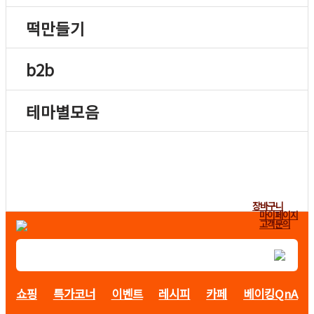
떡만들기
b2b
테마별모음
장바구니
마이페이지
고객문의
쇼핑
특가코너
이벤트
레시피
카페
베이킹QnA