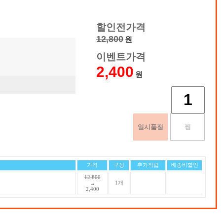
할인전가격
12,800
원
이벤트가격
2,400
원
가격
구성
추가적립
배송비할인
12,800
1개
→
2,400