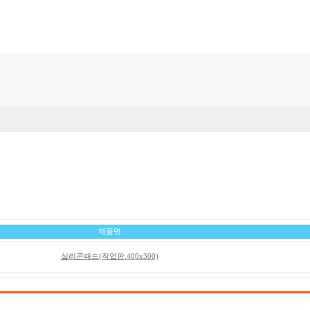
제품명
실리콘패드(작업판,400x300)