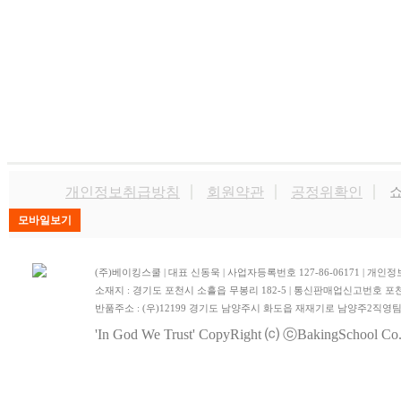
개인정보취급방침
회원약관
공정위확인
쇼
(주)베이킹스쿨 | 대표 신동욱 | 사업자등록번호 127-86-06171 | 
소재지 : 경기도 포천시 소흘읍 무봉리 182-5 | 통신판매업신고번호 포천
반품주소 : (우)12199 경기도 남양주시 화도읍 재재기로 남양주2직영
'In God We Trust'
CopyRight ⒞ ⓒBakingSchool Co.,L