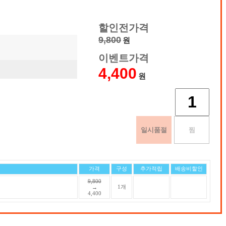
할인전가격
9,800
원
이벤트가격
4,400
원
가격
구성
추가적립
배송비할인
9,800
1개
→
4,400