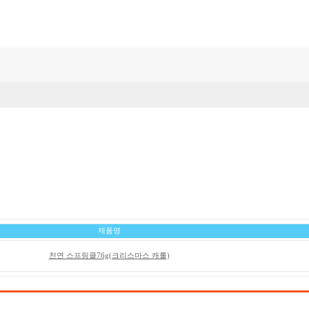
제품명
천연 스프링클76g(크리스마스 캐롤)