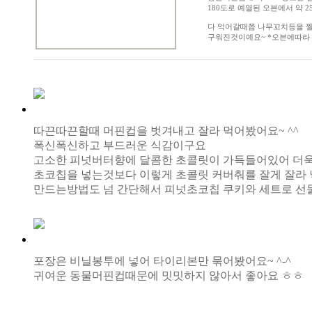
180도로 예열된 오븐에서 약 
다 익어갈때쯤 나무꼬치등을 
구워진것이예요~ *오븐에따라
따끈따끈할때 머핀컵을 벗겨내고 잘라 먹어봤어요~ ^^
폭신폭신하고 부드러운 식감이구요
고소한 피넛버터향에 달콤한 초콜릿이 가득들어있어 더욱 
초코칩을 넣는것보다 이렇게 초콜릿 커버춰를 잘게 잘라 
만드는방법도 넘 간단해서 피넛초코칩 쿠키와 세트로 선물
포장은 비닐봉투에 넣어 타이리본만 묶어봤어요~ ^-^
귀여운 동물머핀컵때문에 밋밋하지 않아서 좋아요 ㅎㅎ