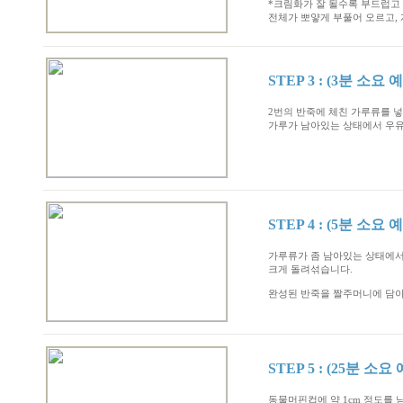
*크림화가 잘 될수록 부드럽고 
전체가 뽀얗게 부풀어 오르고,
STEP
3 : (3분 소요 
2번의 반죽에 체친 가루류를 넣
가루가 남아있는 상태에서 우유
STEP
4 : (5분 소요 
가루류가 좀 남아있는 상태에서 
크게 돌려섞습니다.
완성된 반죽을 짤주머니에 담
STEP
5 : (25분 소요
동물머핀컵에 약 1cm 정도를