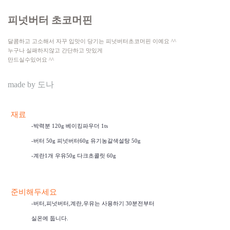
피넛버터 초코머핀
달콤하고 고소해서 자꾸 입맛이 당기는 피넛버터초코머핀 이예요 ^^
누구나 실패하지않고 간단하고 맛있게
만드실수있어요 ^^
made by
도나
재료
-박력분 120g 베이킹파우더 1ts
-버터 50g 피넛버터60g 유기농갈색설탕 50g
-계란1개 우유50g 다크초콜릿 60g
준비해두세요
-버터,피넛버터,계란,우유는 사용하기 30분전부터
실온에 둡니다.