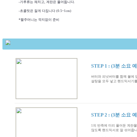
-가루류는 체치고, 계란은 풀어둡니다.
-초콜릿은 잘게 다집니다 (0.5~1cm)
*짤주머니는 깍지없이 준비
만드는과정
*총 작업시간: 39분 , *완성분량: 동물머핀컵 4개
STEP
1 : (3분 소요 
버터와 피넛버터를 함께 볼에 
설탕을 모두 넣고 핸드믹서기를
STEP
2 : (3분 소요 
1의 반죽에 미리 풀어둔 계란
않도록 핸드믹서로 잘 섞어줍니