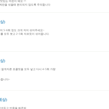
맛있는 머핀이 돼요 ^^
 계란을 섞을때 분리되지 않도록 주의합니다
예상)
어 5~6회 정도 크게 저어 섞어주세요~
를 모두 붓고 2~3회 자르듯이 섞어줍니다.
예상)
잘게자른 초콜릿을 모두 넣고 다시 4~5회 가량
아줍니다~
 예상)
 남겨두고 반죽을 짜준뒤