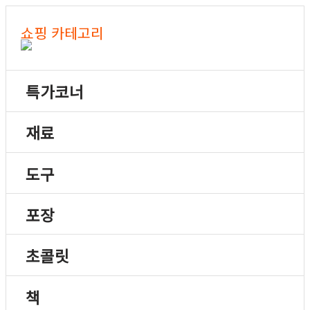
쇼핑 카테고리
특가코너
재료
도구
포장
초콜릿
책