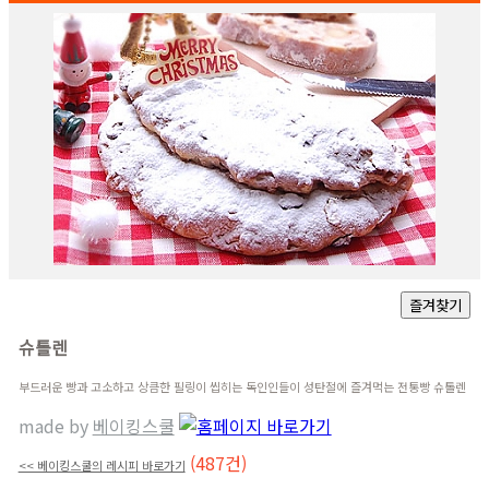
슈톨렌
부드러운 빵과 고소하고 상큼한 필링이 씹히는 독인인들이 성탄절에 즐겨먹는 전통빵 슈톨렌
made by
베이킹스쿨
(487건)
<< 베이킹스쿨의 레시피 바로가기