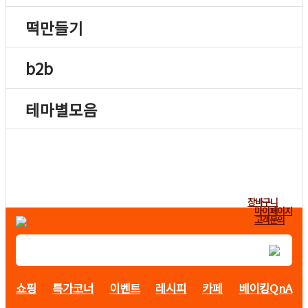
떡만들기
b2b
테마별모음
장바구니
마이페이지
고객문의
쇼핑
특가코너
이벤트
레시피
카페
베이킹QnA