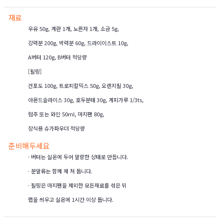
재료
우유 50g, 계란 1개, 노른자 1개, 소금 5g,
강력분 200g, 박력분 60g, 드라이이스트 10g,
A버터 120g, B버터 적당량
[필링]
건포도 100g, 트로피칼믹스 50g, 오렌지필 30g,
아몬드슬라이스 30g, 호두분태 30g, 계피가루 1/3ts,
럼주 또는 와인 50ml, 마지팬 80g,
장식용 슈가파우더 적당량
준비해두세요
· 버터는 실온에 두어 말랑한 상태로 만듭니다.
· 분말류는 함께 체 쳐 둡니다.
· 필링은 마지팬을 제외한 모든재료를 섞은 뒤
랩을 씌우고 실온에 1시간 이상 둡니다.