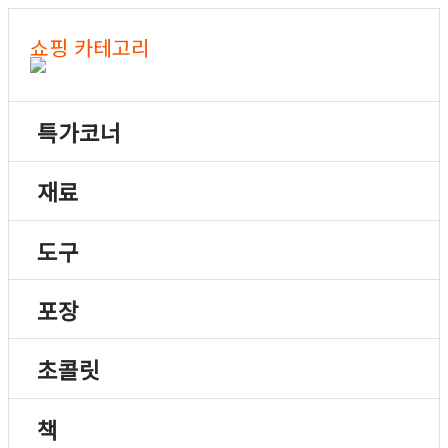
쇼핑 카테고리
특가코너
재료
도구
포장
초콜릿
책