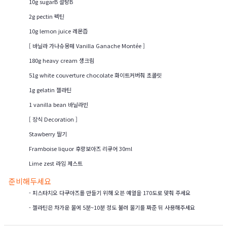
10g sugarB 설탕B
2g pectin 펙틴
10g lemon juice 레몬즙
[ 바닐라 가나슈몽떼 Vanilla Ganache Montée ]
180g heavy cream 생크림
51g white couverture chocolate 화이트커버춰 초콜릿
1g gelatin 젤라틴
1 vanilla bean 바닐라빈
[ 장식 Decoration ]
Stawberry 딸기
Framboise liquor 후랑보아즈 리큐어 30ml
Lime zest 라임 제스트
준비해두세요
- 피스타치오 다쿠아즈를 만들기 위해 오븐 예열을 170도로 맞춰 주세요
- 젤라틴은 차가운 물에 5분~10분 정도 불려 물기를 짜준 뒤 사용해주세요