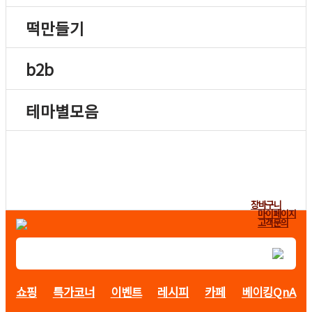
떡만들기
b2b
테마별모음
장바구니
마이페이지
고객문의
쇼핑
특가코너
이벤트
레시피
카페
베이킹QnA