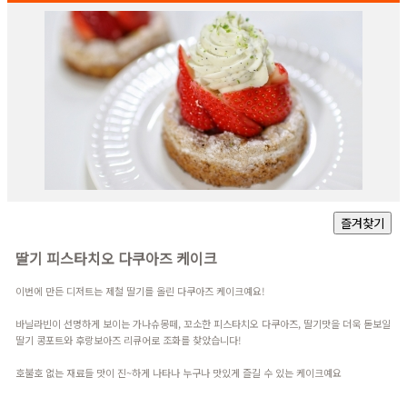
딸기 피스타치오 다쿠아즈 케이크
이번에 만든 디저트는 제철 딸기를 올린 다쿠아즈 케이크예요!
바닐라빈이 선명하게 보이는 가나슈몽떼, 꼬소한 피스타치오 다쿠아즈, 딸기맛을 더욱 돋보일
딸기 콩포트와 후랑보아즈 리큐어로 조화를 찾았습니다!
호불호 없는 재료들 맛이 진~하게 나타나 누구나 맛있게 즐길 수 있는 케이크예요