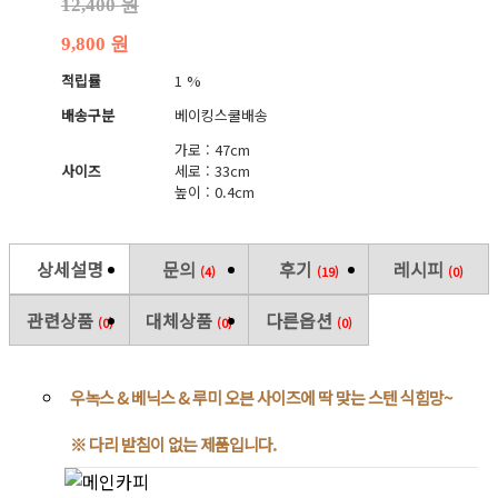
12,400 원
9,800 원
적립률
1 %
배송구분
베이킹스쿨배송
가로 : 47cm
사이즈
세로 : 33cm
높이 : 0.4cm
상세설명
문의
후기
레시피
(4)
(19)
(0)
관련상품
대체상품
다른옵션
(0)
(0)
(0)
우녹스 & 베닉스 & 루미 오븐 사이즈에 딱 맞는 스텐 식힘망~
※ 다리 받침이 없는 제품입니다.