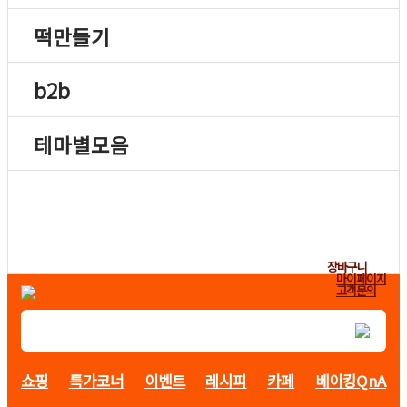
떡만들기
b2b
테마별모음
장바구니
마이페이지
고객문의
쇼핑
특가코너
이벤트
레시피
카페
베이킹QnA