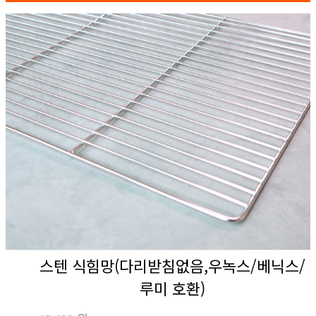
스텐 식힘망(다리받침없음,우녹스/베닉스/
루미 호환)