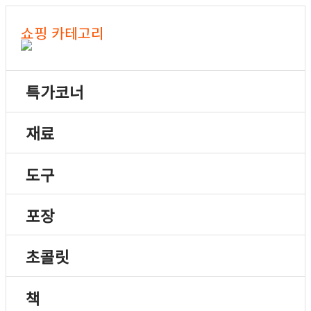
쇼핑 카테고리
특가코너
재료
도구
포장
초콜릿
책