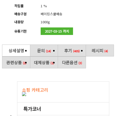
적립률
1 %
배송구분
베이킹스쿨배송
내용량
1000g
유통기한
2027-03-15 까지
상세설명
문의
후기
레시피
(14)
(405)
(4)
관련상품
대체상품
다른옵션
(2)
(1)
(3)