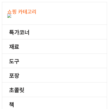
쇼핑 카테고리
특가코너
재료
도구
포장
초콜릿
책