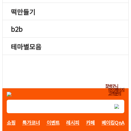
떡만들기
b2b
테마별모음
장바구니
마이페이지
고객문의
쇼핑
특가코너
이벤트
레시피
카페
베이킹QnA