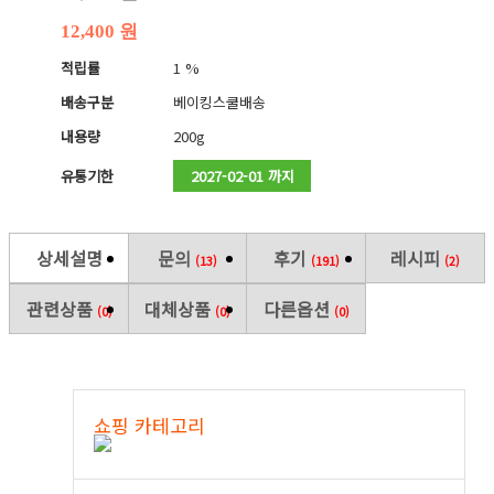
12,400 원
적립률
1 %
배송구분
베이킹스쿨배송
내용량
200g
유통기한
2027-02-01 까지
상세설명
문의
후기
레시피
(13)
(191)
(2)
관련상품
대체상품
다른옵션
(0)
(0)
(0)