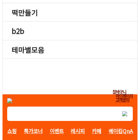
떡만들기
b2b
테마별모음
장바구니
마이페이지
고객문의
쇼핑
특가코너
이벤트
레시피
카페
베이킹QnA