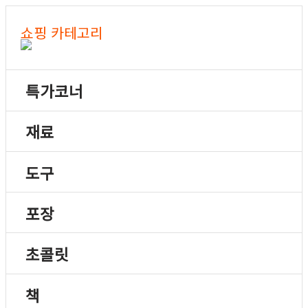
쇼핑 카테고리
특가코너
재료
도구
포장
초콜릿
책