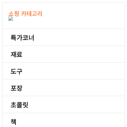
쇼핑 카테고리
특가코너
재료
도구
포장
초콜릿
책