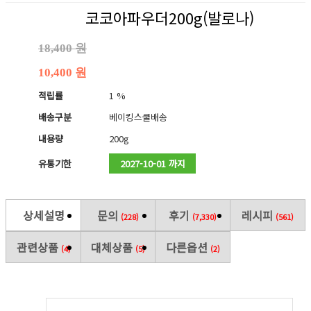
코코아파우더200g(발로나)
18,400 원
10,400 원
적립률
1 %
배송구분
베이킹스쿨배송
내용량
200g
유통기한
2027-10-01 까지
상세설명
문의
후기
레시피
(228)
(7,330)
(561)
관련상품
대체상품
다른옵션
(4)
(5)
(2)