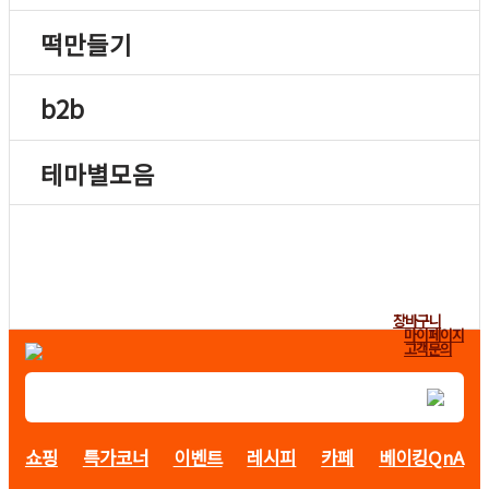
떡만들기
b2b
테마별모음
장바구니
마이페이지
고객문의
쇼핑
특가코너
이벤트
레시피
카페
베이킹QnA