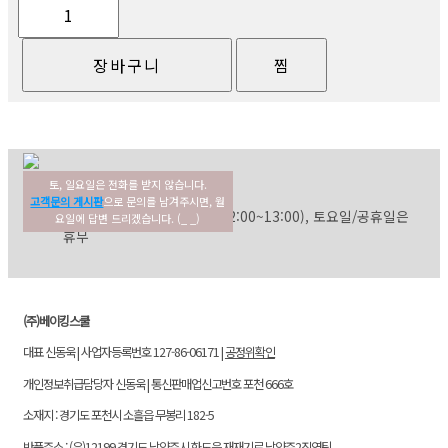
토, 일요일은 전화를 받지 않습니다.
02-354-3022
고객센터
고객문의 게시판
으로 문의를 남겨주시면, 월
평일: 09:30~17:30 (점심: 12:00~13:00), 토요일/공휴일은
요일에 답변 드리겠습니다. (_ _)
휴무
(주)베이킹스쿨
대표 신동욱 | 사업자등록번호 127-86-06171 |
공정위확인
개인정보취급담당자 신동욱 | 통신판매업신고번호 포천 666호
소재지 : 경기도 포천시 소흘읍 무봉리 182-5
반품주소 : (우)12199 경기도 남양주시 화도읍 재재기로 남양주2직영팀